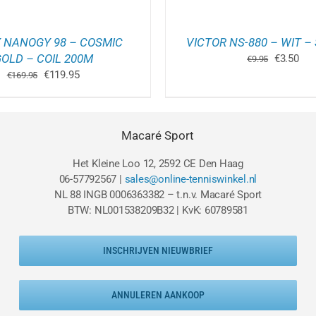
 NANOGY 98 – COSMIC
VICTOR NS-880 – WIT –
OLD – COIL 200M
Oorspron
Hui
€
3.50
€
9.95
prijs
prij
Oorspronkelijke
Huidige
€
119.95
€
169.95
was:
is:
prijs
prijs
€9.95.
€3.
was:
is:
€169.95.
€119.95.
Macaré Sport
Het Kleine Loo 12, 2592 CE Den Haag
06-57792567 |
sales@online-tenniswinkel.nl
NL 88 INGB 0006363382 – t.n.v. Macaré Sport
BTW: NL001538209B32 | KvK: 60789581
INSCHRIJVEN NIEUWBRIEF
ANNULEREN AANKOOP