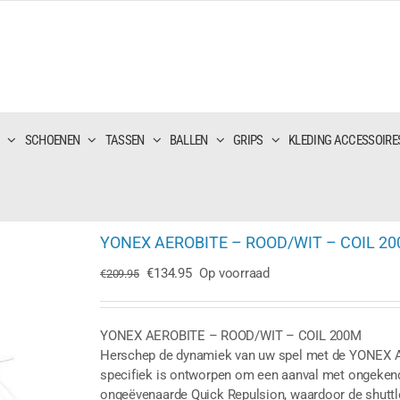
SCHOENEN
TASSEN
BALLEN
GRIPS
KLEDING ACCESSOIRE
YONEX AEROBITE – ROOD/WIT – COIL 2
Oorspronkelijke
Huidige
€
134.95
Op voorraad
€
209.95
prijs
prijs
was:
is:
€209.95.
€134.95.
YONEX AEROBITE – ROOD/WIT – COIL 200M
Herschep de dynamiek van uw spel met de YONEX AE
specifiek is ontworpen om een aanval met ongekende 
ongeëvenaarde Quick Repulsion, waardoor de shuttle