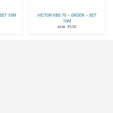
 SET 10M
VICTOR VBS 70 – GROEN – SET
kelijke
dige
10M
s
Oorspronkelijke
Huidige
€
5.50
€
9.95
prijs
prijs
50.
was:
is:
€9.95.
€5.50.