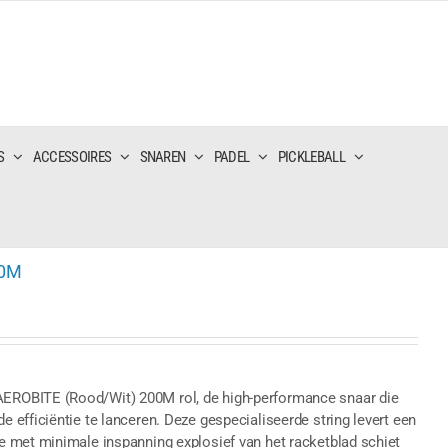
S
ACCESSOIRES
SNAREN
PADEL
PICKLEBALL
00M
ROBITE (Rood/Wit) 200M rol, de high-performance snaar die
efficiëntie te lanceren. Deze gespecialiseerde string levert een
 met minimale inspanning explosief van het racketblad schiet