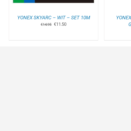
YONEX SKYARC – WIT – SET 10M
YONEX
Oorspronkelijke
Huidige
G
€
11.50
€
14.95
prijs
prijs
was:
is:
€14.95.
€11.50.