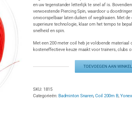
en uw tegenstander letterlijk te snel af is. Bovendie
verwoestende Piercing Spin, waardoor u doordringen
onvoorspelbaar laten duiken of wegdraaien. Met de 
superieure technologie, klaar om het tempo te bepa
snelheid en spin.
Met een 200 meter coil heb je voldoende materiaal 
kosteneffectieve keuze maakt voor trainers, clubs o
TOEVOEGEN AAN WINKE
YONEX
AEROBITE
-
ROOD/WIT
SKU:
1815
-
Categorieën:
Badminton Snaren
,
Coil 200m B
,
Yone
COIL
200M
aantal