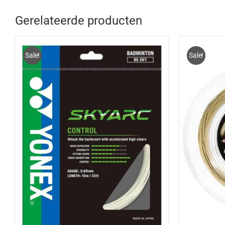
Gerelateerde producten
Sale!
Sale!
TOEVOEGEN AAN WINKELWAGEN
/
TOEV
DETAILS