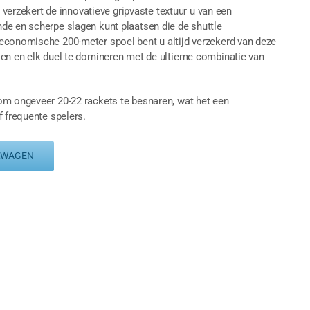
n verzekert de innovatieve gripvaste textuur u van een
de en scherpe slagen kunt plaatsen die de shuttle
economische 200-meter spoel bent u altijd verzekerd van deze
len en elk duel te domineren met de ultieme combinatie van
om ongeveer 20-22 rackets te besnaren, wat het een
f frequente spelers.
LWAGEN
x