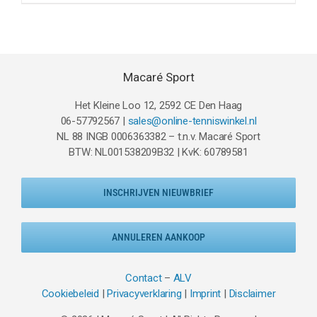
was:
is:
€9.95.
€7.00.
Macaré Sport
Het Kleine Loo 12, 2592 CE Den Haag
06-57792567 |
sales@online-tenniswinkel.nl
NL 88 INGB 0006363382 – t.n.v. Macaré Sport
BTW: NL001538209B32 | KvK: 60789581
INSCHRIJVEN NIEUWBRIEF
ANNULEREN AANKOOP
Contact
–
ALV
Cookiebeleid
|
Privacyverklaring
|
Imprint
|
Disclaimer