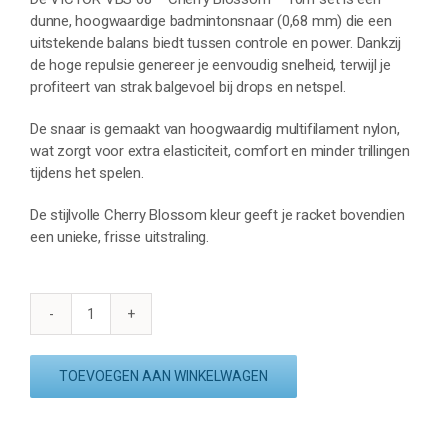
dunne, hoogwaardige badmintonsnaar (0,68 mm) die een
uitstekende balans biedt tussen controle en power. Dankzij
de hoge repulsie genereer je eenvoudig snelheid, terwijl je
profiteert van strak balgevoel bij drops en netspel.
De snaar is gemaakt van hoogwaardig multifilament nylon,
wat zorgt voor extra elasticiteit, comfort en minder trillingen
tijdens het spelen.
De stijlvolle Cherry Blossom kleur geeft je racket bovendien
een unieke, frisse uitstraling.
VICTOR
VBS
68
TOEVOEGEN AAN WINKELWAGEN
-
CHERRY
BLOSSOM