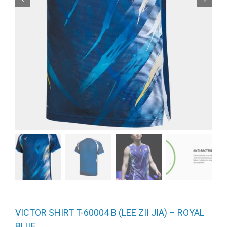
VICTOR SHIRT T-60004 B (LEE ZII JIA) – ROYAL
BLUE