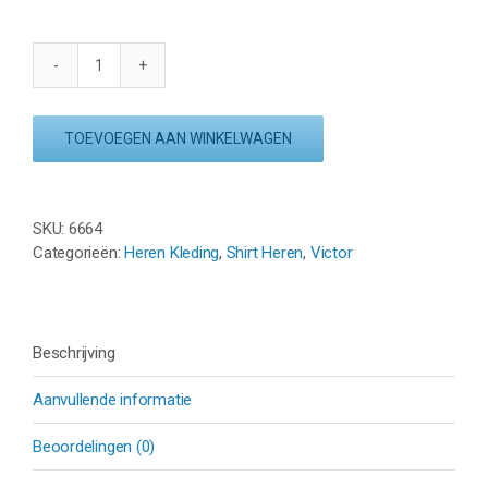
VICTOR
SHIRT
T-
TOEVOEGEN AAN WINKELWAGEN
60004
B
(LEE
ZII
SKU:
6664
JIA)
Categorieën:
Heren Kleding
,
Shirt Heren
,
Victor
-
ROYAL
BLUE
aantal
Beschrijving
Aanvullende informatie
Beoordelingen (0)