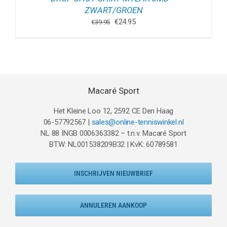
ZWART/GROEN
Oorspronkelijke
Huidige
€
24.95
€
39.95
prijs
prijs
was:
is:
€39.95.
€24.95.
Macaré Sport
Het Kleine Loo 12, 2592 CE Den Haag
06-57792567 |
sales@online-tenniswinkel.nl
NL 88 INGB 0006363382 – t.n.v. Macaré Sport
BTW: NL001538209B32 | KvK: 60789581
INSCHRIJVEN NIEUWBRIEF
ANNULEREN AANKOOP