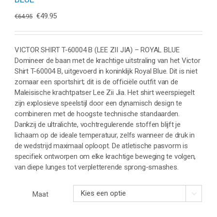
Oorspronkelijke
Huidige
€
49.95
€
64.95
prijs
prijs
was:
is:
€64.95.
€49.95.
VICTOR SHIRT T-60004 B (LEE ZII JIA) – ROYAL BLUE
Domineer de baan met de krachtige uitstraling van het Victor
Shirt T-60004 B, uitgevoerd in koninklijk Royal Blue. Dit is niet
zomaar een sportshirt; dit is de officiële outfit van de
Maleisische krachtpatser Lee Zii Jia. Het shirt weerspiegelt
zijn explosieve speelstijl door een dynamisch design te
combineren met de hoogste technische standaarden.
Dankzij de ultralichte, vochtregulerende stoffen blijft je
lichaam op de ideale temperatuur, zelfs wanneer de druk in
de wedstrijd maximaal oploopt. De atletische pasvorm is
specifiek ontworpen om elke krachtige beweging te volgen,
van diepe lunges tot verpletterende sprong-smashes.
Maat
