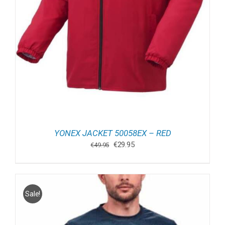
YONEX JACKET 50058EX – RED
Oorspronkelijke
Huidige
€
29.95
€
49.95
prijs
prijs
was:
is:
€49.95.
€29.95.
Sale!