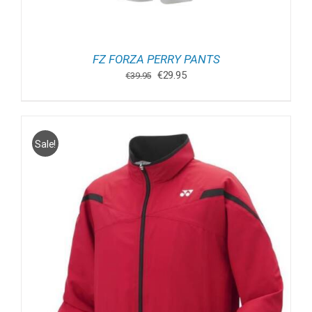
FZ FORZA PERRY PANTS
Oorspronkelijke
Huidige
€
29.95
€
39.95
prijs
prijs
was:
is:
€39.95.
€29.95.
Sale!