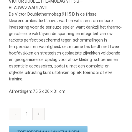
VICTOR DOUBLETHERMOBAG 9115 B –
BLAUW/ZWART/WIT
De Victor Doublethermobag 9115 B in de frisse
kleurencombinatie blauw, zwart en wit is een onmisbare
investering voor de serieuze speler, want dankzij het thermo-
geïsoleerde vak blijven de spanning en integriteit van uw
rackets perfect beschermd tegen schommelingen in
temperatuur en vochtigheid; deze ruime tas biedt met twee
hoofdvakken en strategisch geplaatste zijvakken voldoende
en georganiseerde opslag voor al uw kleding, schoenen en
essentiële accessoires, zodat u met een complete en
stijlvolle uitrusting kunt uitblinken op elk toernooi of elke
training.
Afmetingen: 75.5 x 26 x 31 cm
VICTOR
DOUBLETHERMOBAG
9115