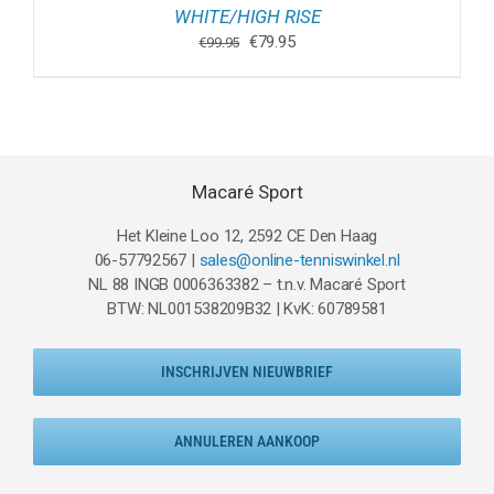
WHITE/HIGH RISE
Oorspronkelijke
Huidige
€
79.95
€
99.95
prijs
prijs
was:
is:
€99.95.
€79.95.
Macaré Sport
Het Kleine Loo 12, 2592 CE Den Haag
06-57792567 |
sales@online-tenniswinkel.nl
NL 88 INGB 0006363382 – t.n.v. Macaré Sport
BTW: NL001538209B32 | KvK: 60789581
INSCHRIJVEN NIEUWBRIEF
ANNULEREN AANKOOP