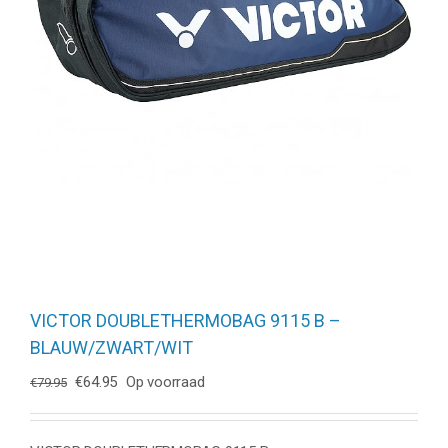
VICTOR DOUBLETHERMOBAG 9115 B –
BLAUW/ZWART/WIT
Oorspronkelijke
Huidige
€
64.95
Op voorraad
€
79.95
prijs
prijs
was:
is:
€79.95.
€64.95.