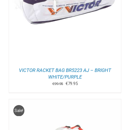
VICTOR RACKET BAG BR5223 AJ – BRIGHT
WHITE/PURPLE
Oorspronkelijke
Huidige
€
79.95
€
99.95
prijs
prijs
was:
is:
€99.95.
€79.95.
Sale!