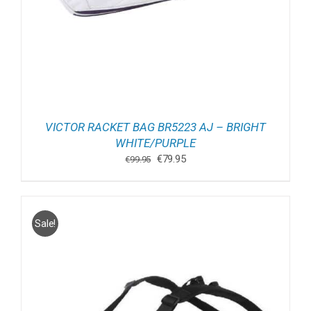
VICTOR RACKET BAG BR5223 AJ – BRIGHT
WHITE/PURPLE
Oorspronkelijke
Huidige
€
79.95
€
99.95
prijs
prijs
was:
is:
€99.95.
€79.95.
Sale!