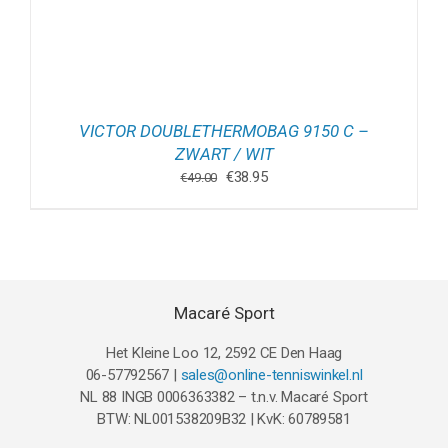
VICTOR DOUBLETHERMOBAG 9150 C –
ZWART / WIT
Oorspronkelijke
Huidige
€
38.95
€
49.00
prijs
prijs
was:
is:
€49.00.
€38.95.
Macaré Sport
Het Kleine Loo 12, 2592 CE Den Haag
06-57792567 |
sales@online-tenniswinkel.nl
NL 88 INGB 0006363382 – t.n.v. Macaré Sport
BTW: NL001538209B32 | KvK: 60789581