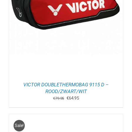
VICTOR DOUBLETHERMOBAG 9115 D –
ROOD/ZWART/WIT
Oorspronkelijke
Huidige
€
64.95
€
79.95
prijs
prijs
was:
is:
€79.95.
€64.95.
Sale!