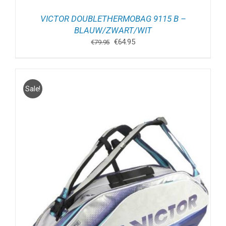
VICTOR DOUBLETHERMOBAG 9115 B –
BLAUW/ZWART/WIT
Oorspronkelijke
Huidige
€
64.95
€
79.95
prijs
prijs
was:
is:
€79.95.
€64.95.
Sale!