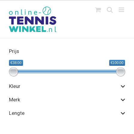
Ga
naar
inhoud
Prijs
€38.00
€100.00
Kleur
Merk
Lengte