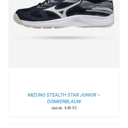
MIZUNO STEALTH STAR JUNIOR –
DONKERBLAUW
Oorspronkelijke
Huidige
€
49.95
€
69.95
prijs
prijs
was:
is:
€69.95.
€49.95.