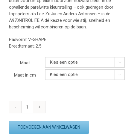
buitenzool die op elke indoorvloer houvast biedt. In de
opvallende parelwitte kleurstelling – ook gedragen door
topspelers als Lee Zii Jia en Anders Antonsen – is de
A970NITROLITE A dé keuze voor wie stijl, snelheid en
bescherming wil combineren op de baan.
Pasvorm: V-SHAPE
Breedtemaat: 2.5
Maat

Maat in cm

VICTOR
A970NITROLITE
A
TOEVOEGEN AAN WINKELWAGEN
-