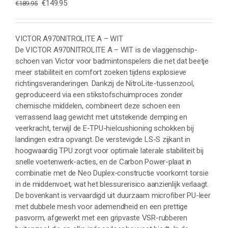
Oorspronkelijke
Huidige
€
149.95
€
189.95
prijs
prijs
was:
is:
€189.95.
€149.95.
VICTOR A970NITROLITE A – WIT
De VICTOR A970NITROLITE A – WIT is de vlaggenschip-
schoen van Victor voor badmintonspelers die net dat beetje
meer stabiliteit en comfort zoeken tijdens explosieve
richtingsveranderingen. Dankzij de NitroLite-tussenzool,
geproduceerd via een stikstofschuimproces zonder
chemische middelen, combineert deze schoen een
verrassend laag gewicht met uitstekende demping en
veerkracht, terwijl de E-TPU-hielcushioning schokken bij
landingen extra opvangt. De verstevigde LS-S zijkant in
hoogwaardig TPU zorgt voor optimale laterale stabiliteit bij
snelle voetenwerk-acties, en de Carbon Power-plaat in
combinatie met de Neo Duplex-constructie voorkomt torsie
in de middenvoet, wat het blessurerisico aanzienlijk verlaagt.
De bovenkant is vervaardigd uit duurzaam microfiber PU-leer
met dubbele mesh voor ademendheid en een prettige
pasvorm, afgewerkt met een gripvaste VSR-rubberen