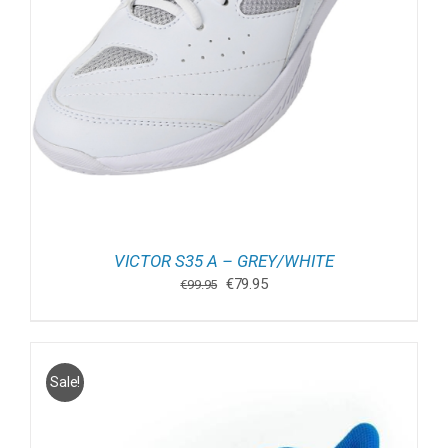
VICTOR S35 A – GREY/WHITE
Oorspronkelijke
Huidige
€
79.95
€
99.95
prijs
prijs
was:
is:
€99.95.
€79.95.
Sale!