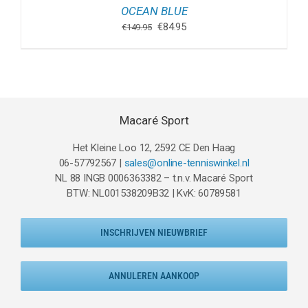
OCEAN BLUE
Oorspronkelijke
Huidige
€
84.95
€
149.95
prijs
prijs
was:
is:
€149.95.
€84.95.
Macaré Sport
Het Kleine Loo 12, 2592 CE Den Haag
06-57792567 |
sales@online-tenniswinkel.nl
NL 88 INGB 0006363382 – t.n.v. Macaré Sport
BTW: NL001538209B32 | KvK: 60789581
INSCHRIJVEN NIEUWBRIEF
ANNULEREN AANKOOP