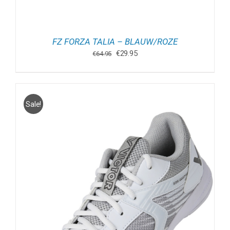
FZ FORZA TALIA – BLAUW/ROZE
Oorspronkelijke
Huidige
€
29.95
€
64.95
prijs
prijs
was:
is:
€64.95.
€29.95.
Sale!