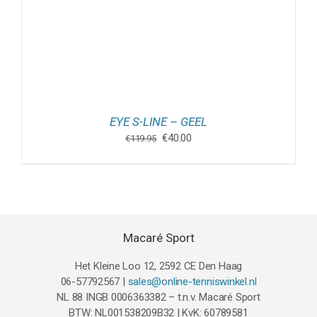
EYE S-LINE – GEEL
Oorspronkelijke
Huidige
€
40.00
€
119.95
prijs
prijs
was:
is:
€119.95.
€40.00.
Macaré Sport
Het Kleine Loo 12, 2592 CE Den Haag
06-57792567 |
sales@online-tenniswinkel.nl
NL 88 INGB 0006363382 – t.n.v. Macaré Sport
BTW: NL001538209B32 | KvK: 60789581