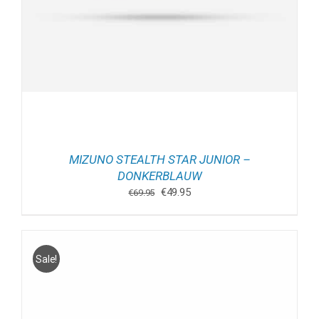
MIZUNO STEALTH STAR JUNIOR –
DONKERBLAUW
Oorspronkelijke
Huidige
€
49.95
€
69.95
prijs
prijs
was:
is:
€69.95.
€49.95.
Sale!