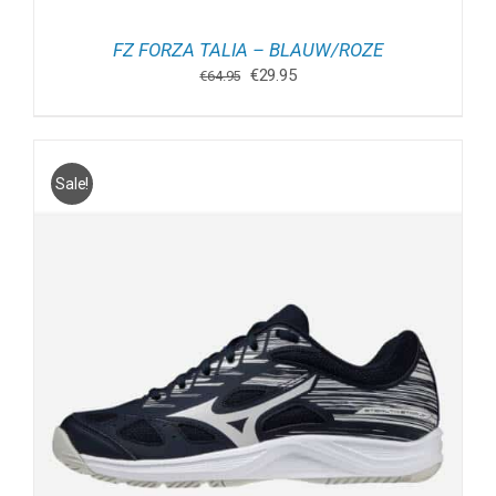
FZ FORZA TALIA – BLAUW/ROZE
Oorspronkelijke
Huidige
€
29.95
€
64.95
prijs
prijs
was:
is:
€64.95.
€29.95.
Sale!