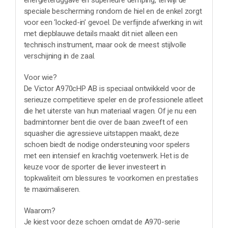
energieteruggave en superieure demping, terwijl de
speciale bescherming rondom de hiel en de enkel zorgt
voor een ‘locked-in’ gevoel. De verfijnde afwerking in wit
met diepblauwe details maakt dit niet alleen een
technisch instrument, maar ook de meest stijlvolle
verschijning in de zaal.
Voor wie?
De Victor A970cHP AB is speciaal ontwikkeld voor de
serieuze competitieve speler en de professionele atleet
die het uiterste van hun materiaal vragen. Of je nu een
badmintonner bent die over de baan zweeft of een
squasher die agressieve uitstappen maakt, deze
schoen biedt de nodige ondersteuning voor spelers
met een intensief en krachtig voetenwerk. Het is de
keuze voor de sporter die liever investeert in
topkwaliteit om blessures te voorkomen en prestaties
te maximaliseren.
Waarom?
Je kiest voor deze schoen omdat de A970-serie