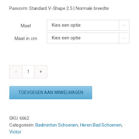
Pasvorm: Standard V-Shape 2.5 | Normale breedte
Maat

Maat in cm

VICTOR
A970cHP
AB
TOEVOEGEN AAN WINKELWAGEN
-
WHITE
/
SPECTRUM
SKU:
6662
BLUE
Categorieën:
Badminton Schoenen
,
Heren Bad Schoenen
,
aantal
Victor