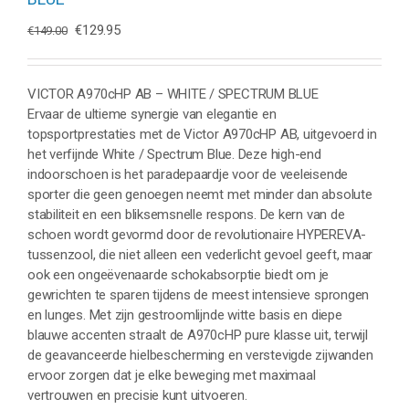
Oorspronkelijke
Huidige
€
129.95
€
149.00
prijs
prijs
was:
is:
€149.00.
€129.95.
VICTOR A970cHP AB – WHITE / SPECTRUM BLUE
Ervaar de ultieme synergie van elegantie en
topsportprestaties met de Victor A970cHP AB, uitgevoerd in
het verfijnde White / Spectrum Blue. Deze high-end
indoorschoen is het paradepaardje voor de veeleisende
sporter die geen genoegen neemt met minder dan absolute
stabiliteit en een bliksemsnelle respons. De kern van de
schoen wordt gevormd door de revolutionaire HYPEREVA-
tussenzool, die niet alleen een vederlicht gevoel geeft, maar
ook een ongeëvenaarde schokabsorptie biedt om je
gewrichten te sparen tijdens de meest intensieve sprongen
en lunges. Met zijn gestroomlijnde witte basis en diepe
blauwe accenten straalt de A970cHP pure klasse uit, terwijl
de geavanceerde hielbescherming en verstevigde zijwanden
ervoor zorgen dat je elke beweging met maximaal
vertrouwen en precisie kunt uitvoeren.