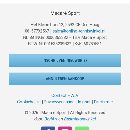
Macaré Sport
Het Kleine Loo 12, 2592 CE Den Haag
06-57792567 |
sales@online-tenniswinkel.nl
NL 88 INGB 0006363382 – t.n.v. Macaré Sport
BTW: NL001538209B32 | KvK: 60789581
INSCHRIJVEN NIEUWBRIEF
ANNULEREN AANKOOP
Contact
–
ALV
Cookiebeleid
|
Privacyverklaring
|
Imprint
|
Disclaimer
© 2026 | Macaré Sport | All Rights Reserved
door:
Ber|Art
en
Badmintonwinkel