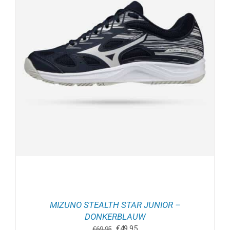
MIZUNO STEALTH STAR JUNIOR –
DONKERBLAUW
Oorspronkelijke
Huidige
€
49.95
€
69.95