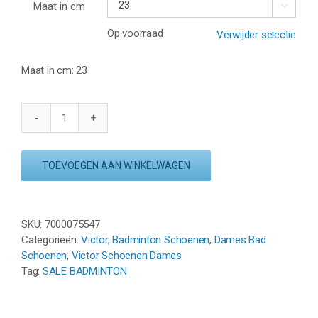
Maat in cm

Op voorraad
Verwijder selectie
Maat in cm: 23
VICTOR
A170
BA
TOEVOEGEN AAN WINKELWAGEN
-
BLAUW
/
WIT
SKU:
7000075547
aantal
Categorieën:
Victor
,
Badminton Schoenen
,
Dames Bad
Schoenen
,
Victor Schoenen Dames
Tag:
SALE BADMINTON