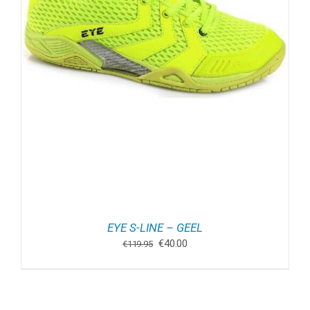
EYE S-LINE – GEEL
Oorspronkelijke
Huidige
€
40.00
€
119.95
prijs
prijs
was:
is:
€119.95.
€40.00.