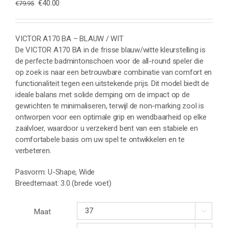
Oorspronkelijke
Huidige
€
40.00
€
79.95
prijs
prijs
was:
is:
€79.95.
€40.00.
VICTOR A170 BA – BLAUW / WIT
De VICTOR A170 BA in de frisse blauw/witte kleurstelling is
de perfecte badmintonschoen voor de all-round speler die
op zoek is naar een betrouwbare combinatie van comfort en
functionaliteit tegen een uitstekende prijs. Dit model biedt de
ideale balans met solide demping om de impact op de
gewrichten te minimaliseren, terwijl de non-marking zool is
ontworpen voor een optimale grip en wendbaarheid op elke
zaalvloer, waardoor u verzekerd bent van een stabiele en
comfortabele basis om uw spel te ontwikkelen en te
verbeteren.
Pasvorm: U-Shape, Wide
Breedtemaat: 3.0 (brede voet)
Maat
