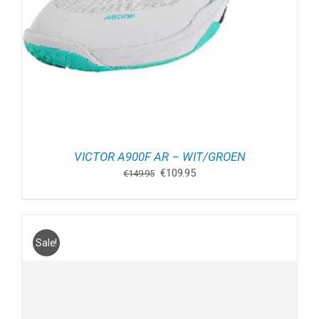
VICTOR A900F AR – WIT/GROEN
Oorspronkelijke
Huidige
€
109.95
€
149.95
prijs
prijs
was:
is:
€149.95.
€109.95.
Sale!