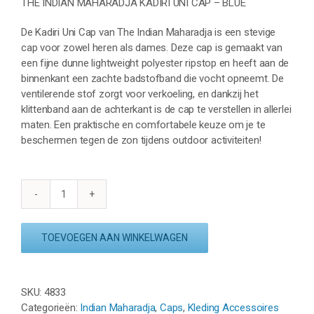
THE INDIAN MAHARADJA KADIRI UNI CAP – BLUE
De Kadiri Uni Cap van The Indian Maharadja is een stevige
cap voor zowel heren als dames. Deze cap is gemaakt van
een fijne dunne lightweight polyester ripstop en heeft aan de
binnenkant een zachte badstofband die vocht opneemt. De
ventilerende stof zorgt voor verkoeling, en dankzij het
klittenband aan de achterkant is de cap te verstellen in allerlei
maten. Een praktische en comfortabele keuze om je te
beschermen tegen de zon tijdens outdoor activiteiten!
THE
INDIAN
MAHARADJA
TOEVOEGEN AAN WINKELWAGEN
KADIRI
UNI
CAP
SKU:
4833
-
Categorieën:
Indian Maharadja
,
Caps
,
Kleding Accessoires
BLUE