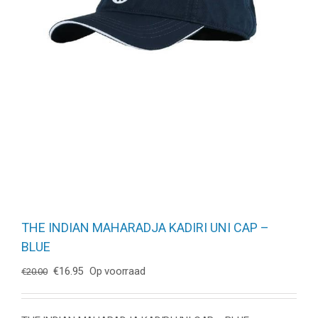
THE INDIAN MAHARADJA KADIRI UNI CAP –
BLUE
Oorspronkelijke
Huidige
€
16.95
Op voorraad
€
20.00
prijs
prijs
was:
is:
€20.00.
€16.95.