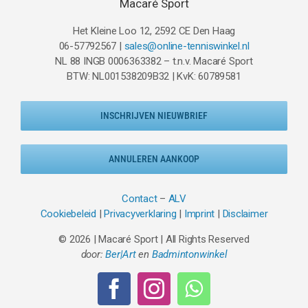
Macaré Sport
Het Kleine Loo 12, 2592 CE Den Haag
06-57792567 |
sales@online-tenniswinkel.nl
NL 88 INGB 0006363382 – t.n.v. Macaré Sport
BTW: NL001538209B32 | KvK: 60789581
INSCHRIJVEN NIEUWBRIEF
ANNULEREN AANKOOP
Contact
–
ALV
Cookiebeleid
|
Privacyverklaring
|
Imprint
|
Disclaimer
© 2026 | Macaré Sport | All Rights Reserved
door:
Ber|Art
en
Badmintonwinkel