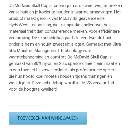
De McDavid Skull Cap is ontworpen om zweet weg te trekken
van je huid en je koeler te houden in warme omgevingen. Het
product maakt gebruik van McDavid’s geavanceerde
HydroVent-toepassing, die transpiratie sneller over het
materiaal trekt dan concurrerende merken, voor efficiëntere
verdamping. Deze schedelkap past als een tweede huid
onder je helm en houdt zweet uit je ogen. Gemaakt met Ultra
hDc Moisture Management Technology voor
warmtebeheersing en comfort. De McDavid Skull Cap is
gemaakt van 80% nylon en 20% spandex, heeft één maat en
is een favoriet bij zowel college- als professionele spelers
die hun hoofd koel moeten houden tijdens trainingen en
wedstrijden. Deze schedelkap wordt in de VS vervaardigd
voor de hoogste kwaliteit!
MC
DAVID
TOEVOEGEN AAN WINKELWAGEN
SKULLY
(SKULL