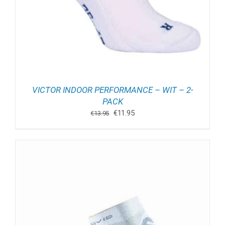
VICTOR INDOOR PERFORMANCE – WIT – 2-
PACK
Oorspronkelijke
Huidige
€
11.95
€
13.95
prijs
prijs
was:
is:
€13.95.
€11.95.