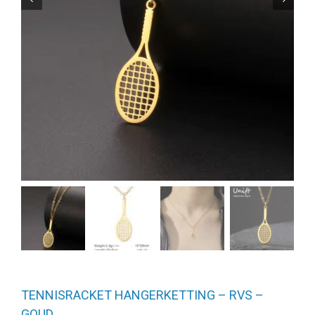
TENNISRACKET HANGERKETTING – RVS –
GOUD