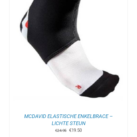
MCDAVID ELASTISCHE ENKELBRACE –
LICHTE STEUN
Oorspronkelijke
Huidige
€
19.50
€
24.95
prijs
prijs