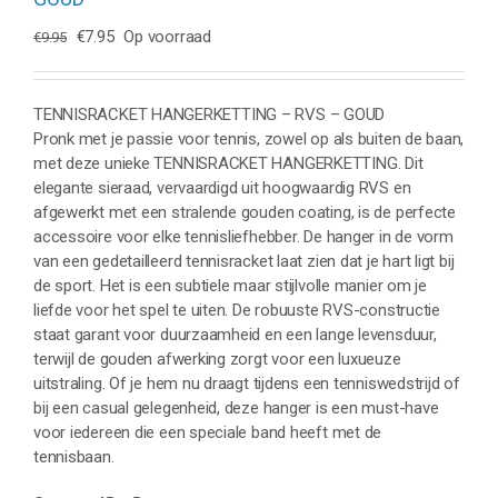
Oorspronkelijke
Huidige
€
7.95
Op voorraad
€
9.95
prijs
prijs
was:
is:
€9.95.
€7.95.
TENNISRACKET HANGERKETTING – RVS – GOUD
Pronk met je passie voor tennis, zowel op als buiten de baan,
met deze unieke TENNISRACKET HANGERKETTING. Dit
elegante sieraad, vervaardigd uit hoogwaardig RVS en
afgewerkt met een stralende gouden coating, is de perfecte
accessoire voor elke tennisliefhebber. De hanger in de vorm
van een gedetailleerd tennisracket laat zien dat je hart ligt bij
de sport. Het is een subtiele maar stijlvolle manier om je
liefde voor het spel te uiten. De robuuste RVS-constructie
staat garant voor duurzaamheid en een lange levensduur,
terwijl de gouden afwerking zorgt voor een luxueuze
uitstraling. Of je hem nu draagt tijdens een tenniswedstrijd of
bij een casual gelegenheid, deze hanger is een must-have
voor iedereen die een speciale band heeft met de
tennisbaan.