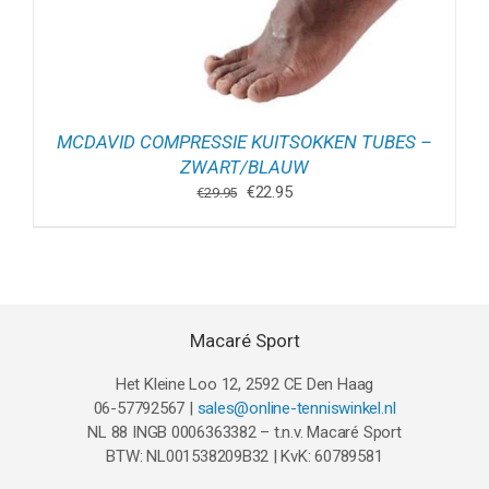
MCDAVID COMPRESSIE KUITSOKKEN TUBES –
ZWART/BLAUW
Oorspronkelijke
Huidige
€
22.95
€
29.95
prijs
prijs
was:
is:
€29.95.
€22.95.
Macaré Sport
Het Kleine Loo 12, 2592 CE Den Haag
06-57792567 |
sales@online-tenniswinkel.nl
NL 88 INGB 0006363382 – t.n.v. Macaré Sport
BTW: NL001538209B32 | KvK: 60789581