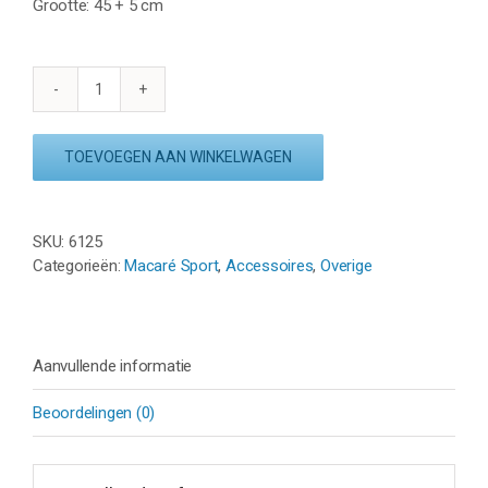
Grootte: 45 + 5 cm
TENNISRACKET
HANGERKETTING
-
TOEVOEGEN AAN WINKELWAGEN
RVS
-
GOUD
SKU:
6125
aantal
Categorieën:
Macaré Sport
,
Accessoires
,
Overige
Aanvullende informatie
Beoordelingen (0)