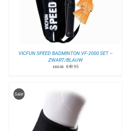
VICFUN SPEED BADMINTON VF-2000 SET –
ZWART/BLAUW
Oorspronkelijke
Huidige
€
49.95
€
59.95
prijs
prijs
was:
is:
€59.95.
€49.95.
Sale!