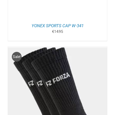
YONEX SPORTS CAP W-341
€
14.95
Sale!