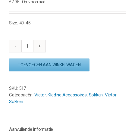
€
7.95
Op voorraad
Size: 40-45
VICTOR
SUMMER
SOX
TOEVOEGEN AAN WINKELWAGEN
UNI
09
-
SKU:
517
WIT
Categorieën:
Victor
,
Kleding Accessoires
,
Sokken
,
Victor
/
Sokken
ZWART
aantal
Aanvullende informatie