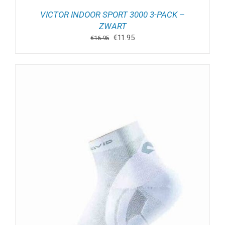
VICTOR INDOOR SPORT 3000 3-PACK –
ZWART
Oorspronkelijke
Huidige
€
11.95
€
16.95
prijs
prijs
was:
is:
€16.95.
€11.95.