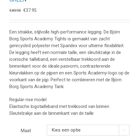
Oorspronkelijke
Huidige
€
37.95
€
49.95
prijs
prijs
was:
is:
€49.95.
€37.95.
Een strakke, stijlvolle high-performance legging. De Björn
Borg Sports Academy Tights is gemaakt van zacht
gerecycled polyester met Spandex voor ultieme flexibiliteit.
De legging heeft een normale taille, een sleutelzakje in de
iconische tailleband, een verstelbaar trekkoord aan de
binnenkant voor de ideale pasvorm, contrasterende
kleurvlakken op de pijpen en een Sports Academy-logo op de
voorkant van de pijp. Perfect te combineren met de Björn
Borg Sports Academy Tank.
Regular-rise model
Elastische logotailleband met trekkoord van binnen
Sleutelzakje aan de binnenkant van de taille
Maat
