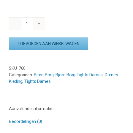
BJÖRN
BORG
SPORTS
TOEVOEGEN AAN WINKELWAGEN
ACADEMY
TIGHTS
-
GREEN
SKU:
760
aantal
Categorieën:
Björn Borg
,
Björn Borg Tights Dames
,
Dames
Kleding
,
Tights Dames
Aanvullende informatie
Beoordelingen (0)