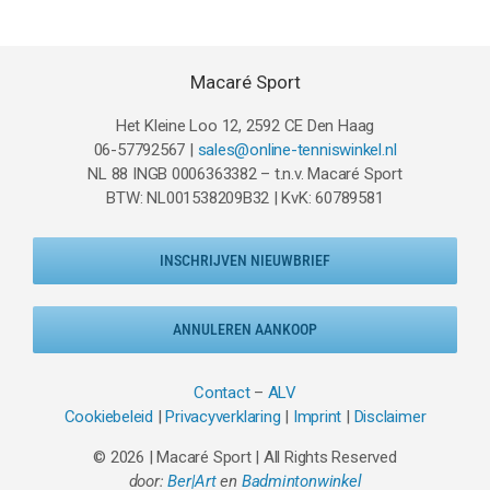
Macaré Sport
Het Kleine Loo 12, 2592 CE Den Haag
06-57792567 |
sales@online-tenniswinkel.nl
NL 88 INGB 0006363382 – t.n.v. Macaré Sport
BTW: NL001538209B32 | KvK: 60789581
INSCHRIJVEN NIEUWBRIEF
ANNULEREN AANKOOP
Contact
–
ALV
Cookiebeleid
|
Privacyverklaring
|
Imprint
|
Disclaimer
© 2026 | Macaré Sport | All Rights Reserved
door:
Ber|Art
en
Badmintonwinkel