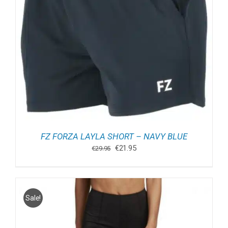
FZ FORZA LAYLA SHORT – NAVY BLUE
Oorspronkelijke
Huidige
€
21.95
€
29.95
prijs
prijs
was:
is:
€29.95.
€21.95.
Sale!