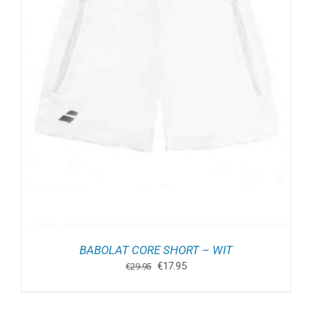
BABOLAT CORE SHORT – WIT
Oorspronkelijke
Huidige
€
17.95
€
29.95
prijs
prijs
was:
is:
€29.95.
€17.95.