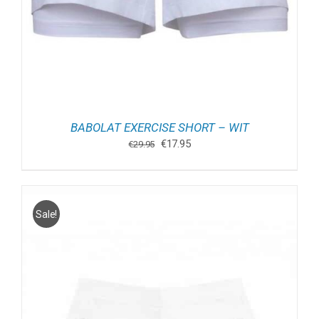
BABOLAT EXERCISE SHORT – WIT
Oorspronkelijke
Huidige
€
17.95
€
29.95
prijs
prijs
was:
is:
€29.95.
€17.95.
Sale!