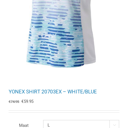
YONEX SHIRT 20703EX – WHITE/BLUE
Oorspronkelijke
Huidige
€
59.95
€
74.95
prijs
prijs
was:
is:
€74.95.
€59.95.
Maat
