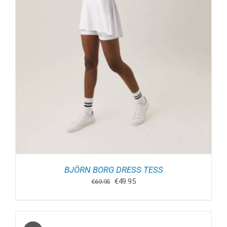
BJÖRN BORG DRESS TESS
Oorspronkelijke
Huidige
€
49.95
€
69.95
prijs
prijs
was:
is:
€69.95.
€49.95.