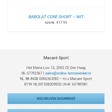
BABOLAT CORE SHORT – WIT
Oorspronkelijke
Huidige
€
17.95
€
29.95
prijs
prijs
was:
is:
€29.95.
€17.95.
Macaré Sport
Het Kleine Loo 12, 2592 CE Den Haag
06-57792567 |
sales@online-tenniswinkel.nl
NL 88 INGB 0006363382 – t.n.v. Macaré Sport
BTW: NL001538209B32 | KvK: 60789581
INSCHRIJVEN NIEUWBRIEF