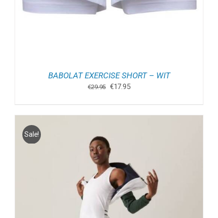
BABOLAT EXERCISE SHORT – WIT
Oorspronkelijke
Huidige
€
17.95
€
29.95
prijs
prijs
was:
is:
€29.95.
€17.95.
Sale!