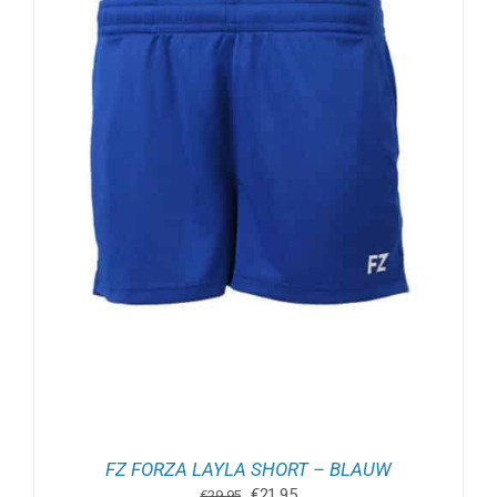
FZ FORZA LAYLA SHORT – BLAUW
Oorspronkelijke
Huidige
€
21.95
€
29.95