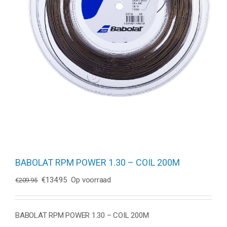
BABOLAT RPM POWER 1.30 – COIL 200M
Oorspronkelijke
Huidige
€
134.95
Op voorraad
€
209.95
prijs
prijs
was:
is:
€209.95.
€134.95.
BABOLAT RPM POWER 1.30 – COIL 200M