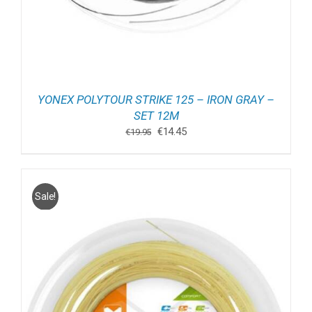
YONEX POLYTOUR STRIKE 125 – IRON GRAY –
SET 12M
Oorspronkelijke
Huidige
€
14.45
€
19.95
prijs
prijs
was:
is:
€19.95.
€14.45.
Sale!