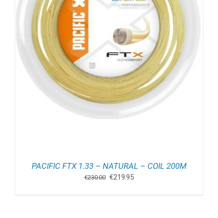
PACIFIC FTX 1.33 – NATURAL – COIL 200M
Oorspronkelijke
Huidige
€
219.95
€
230.00
prijs
prijs
was:
is:
€230.00.
€219.95.