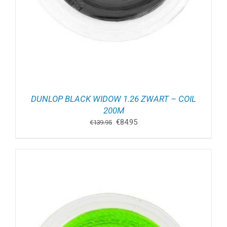
DUNLOP BLACK WIDOW 1.26 ZWART – COIL
200M
Oorspronkelijke
Huidige
€
84.95
€
139.95
prijs
prijs
was:
is:
€139.95.
€84.95.