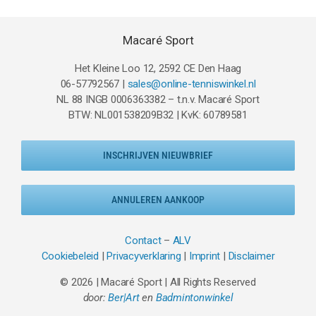
Macaré Sport
Het Kleine Loo 12, 2592 CE Den Haag
06-57792567 |
sales@online-tenniswinkel.nl
NL 88 INGB 0006363382 – t.n.v. Macaré Sport
BTW: NL001538209B32 | KvK: 60789581
INSCHRIJVEN NIEUWBRIEF
ANNULEREN AANKOOP
Contact
–
ALV
Cookiebeleid
|
Privacyverklaring
|
Imprint
|
Disclaimer
© 2026 | Macaré Sport | All Rights Reserved
door:
Ber|Art
en
Badmintonwinkel