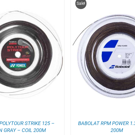
Sale!
OEGEN AAN WINKELWAGEN
/
TOEVOEGEN AAN WINK
DETAILS
DETAILS
POLYTOUR STRIKE 125 –
BABOLAT RPM POWER 1.3
N GRAY – COIL 200M
200M