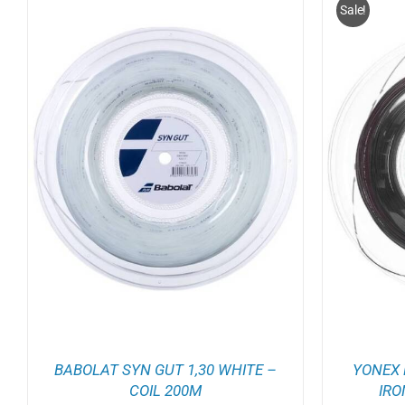
Sale!
TOEVOEGEN AAN WINKELWAGEN
/
TOEV
DETAILS
BABOLAT SYN GUT 1,30 WHITE –
YONEX 
COIL 200M
IRO