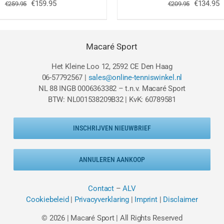
Oorspronkelijke
Huidige
Oorspron
H
€
159.95
€
134.95
€
259.95
€
209.95
prijs
prijs
prijs
p
was:
is:
was:
is
€259.95.
€159.95.
€209.95.
€
Macaré Sport
Het Kleine Loo 12, 2592 CE Den Haag
06-57792567 |
sales@online-tenniswinkel.nl
NL 88 INGB 0006363382 – t.n.v. Macaré Sport
BTW: NL001538209B32 | KvK: 60789581
INSCHRIJVEN NIEUWBRIEF
ANNULEREN AANKOOP
Contact
–
ALV
Cookiebeleid
|
Privacyverklaring
|
Imprint
|
Disclaimer
© 2026 | Macaré Sport | All Rights Reserved