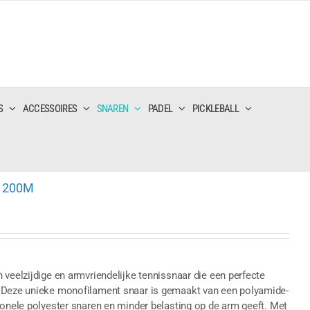
S
ACCESSOIRES
SNAREN
PADEL
PICKLEBALL
L 200M
 veelzijdige en armvriendelijke tennissnaar die een perfecte
. Deze unieke monofilament snaar is gemaakt van een polyamide-
ionele polyester snaren en minder belasting op de arm geeft. Met