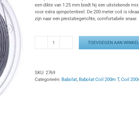
een dikte van 1.25 mm biedt hij een uitstekende mix 
voor extra spinpotentieel. De 200 meter coil is ide
zijn naar een prestatiegerichte, comfortabele snaar.
TOEVOEGEN AAN WINKE
BABOLAT
RPM
SOFT
1.25
SKU:
2769
-
Categorieën:
Babolat
,
Babolat Coil 200m T
,
Coil 200
GRIJS
-
COIL
200M
aantal