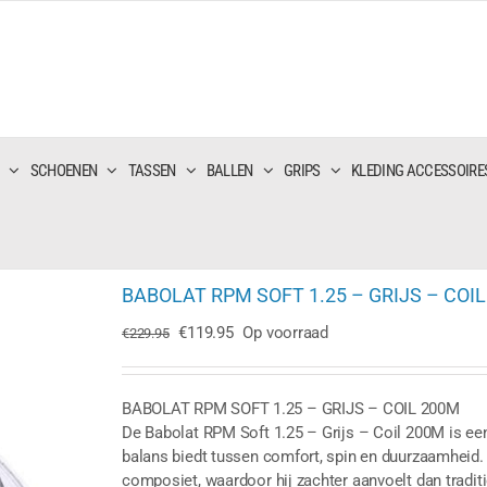
SCHOENEN
TASSEN
BALLEN
GRIPS
KLEDING ACCESSOIRE
BABOLAT RPM SOFT 1.25 – GRIJS – COI
Oorspronkelijke
Huidige
€
119.95
Op voorraad
€
229.95
prijs
prijs
was:
is:
€229.95.
€119.95.
BABOLAT RPM SOFT 1.25 – GRIJS – COIL 200M
De Babolat RPM Soft 1.25 – Grijs – Coil 200M is een
balans biedt tussen comfort, spin en duurzaamheid
composiet, waardoor hij zachter aanvoelt dan tradit