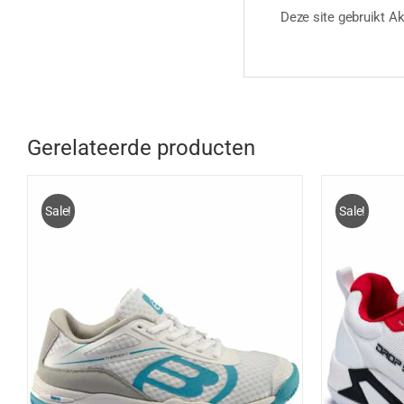
Deze site gebruikt 
Gerelateerde producten
Sale!
Sale!
DIT
OPTIES SELECTEREN
/
DETAILS
OPT
PRODUCT
HEEFT