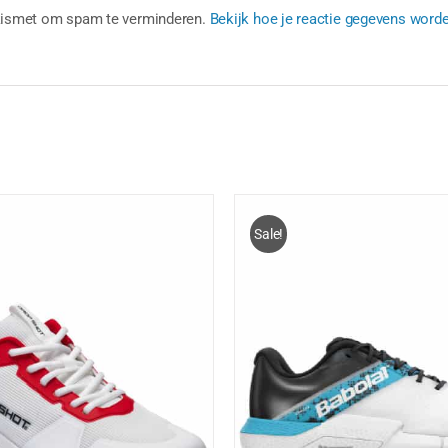
Akismet om spam te verminderen.
Bekijk hoe je reactie gegevens word
Sale!
DIT
D
IES SELECTEREN
/
DETAILS
OPTIES SELECTEREN
PRODUCT
P
HEEFT
H