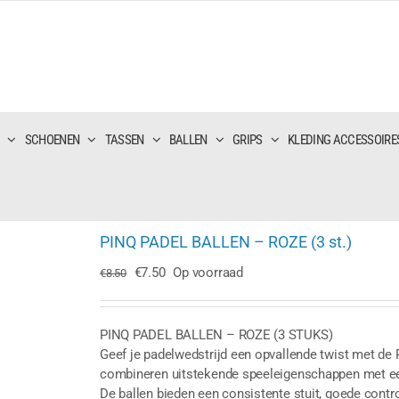
SCHOENEN
TASSEN
BALLEN
GRIPS
KLEDING ACCESSOIRE
PINQ PADEL BALLEN – ROZE (3 st.)
Oorspronkelijke
Huidige
€
7.50
Op voorraad
€
8.50
prijs
prijs
was:
is:
€8.50.
€7.50.
PINQ PADEL BALLEN – ROZE (3 STUKS)
Geef je padelwedstrijd een opvallende twist met de
combineren uitstekende speeleigenschappen met een 
De ballen bieden een consistente stuit, goede contr