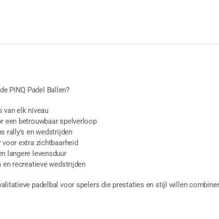
de PINQ Padel Ballen?
s van elk niveau
or een betrouwbaar spelverloop
s rally’s en wedstrijden
 voor extra zichtbaarheid
en langere levensduur
n en recreatieve wedstrijden
litatieve padelbal voor spelers die prestaties en stijl willen combine