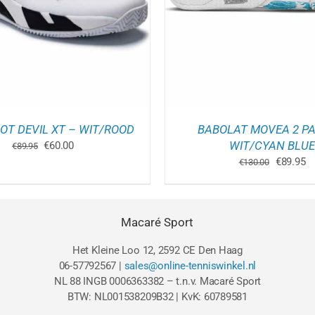
MEERDERE
M
VARIATIES.
V
DEZE
D
OPTIE
O
KAN
K
GEKOZEN
G
WORDEN
W
OP
O
DE
D
PRODUCTPAGINA
P
OT DEVIL XT – WIT/ROOD
BABOLAT MOVEA 2 PA
Oorspronkelijke
Huidige
WIT/CYAN BLUE
€
60.00
€
89.95
prijs
prijs
Oorspron
Hu
€
89.95
€
130.00
was:
is:
prijs
pr
€89.95.
€60.00.
was:
is
€130.00.
€8
Macaré Sport
Het Kleine Loo 12, 2592 CE Den Haag
06-57792567 |
sales@online-tenniswinkel.nl
NL 88 INGB 0006363382 – t.n.v. Macaré Sport
BTW: NL001538209B32 | KvK: 60789581