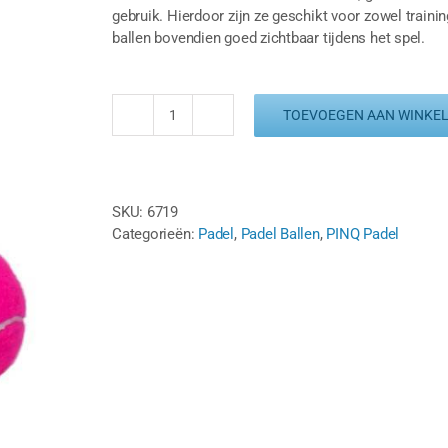
gebruik. Hierdoor zijn ze geschikt voor zowel trainin
ballen bovendien goed zichtbaar tijdens het spel.
TOEVOEGEN AAN WINKE
PINQ
PADEL
BALLEN
-
SKU:
6719
ROZE
Categorieën:
Padel
,
Padel Ballen
,
PINQ Padel
(3
st.)
aantal