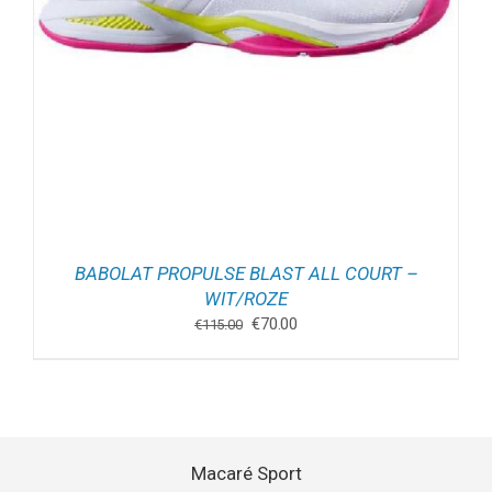
BABOLAT PROPULSE BLAST ALL COURT –
WIT/ROZE
Oorspronkelijke
Huidige
€
70.00
€
115.00
prijs
prijs
was:
is:
€115.00.
€70.00.
Macaré Sport