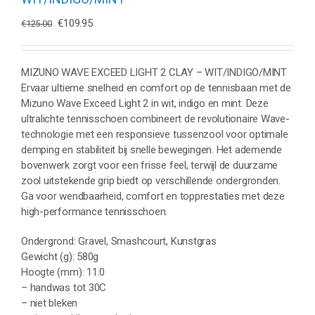
Oorspronkelijke
Huidige
€
109.95
€
125.00
prijs
prijs
was:
is:
€125.00.
€109.95.
MIZUNO WAVE EXCEED LIGHT 2 CLAY – WIT/INDIGO/MINT
Ervaar ultieme snelheid en comfort op de tennisbaan met de
Mizuno Wave Exceed Light 2 in wit, indigo en mint. Deze
ultralichte tennisschoen combineert de revolutionaire Wave-
technologie met een responsieve tussenzool voor optimale
demping en stabiliteit bij snelle bewegingen. Het ademende
bovenwerk zorgt voor een frisse feel, terwijl de duurzame
zool uitstekende grip biedt op verschillende ondergronden.
Ga voor wendbaarheid, comfort en topprestaties met deze
high-performance tennisschoen.
Ondergrond: Gravel, Smashcourt, Kunstgras
Gewicht (g): 580g
Hoogte (mm): 11.0
– handwas tot 30C
– niet bleken