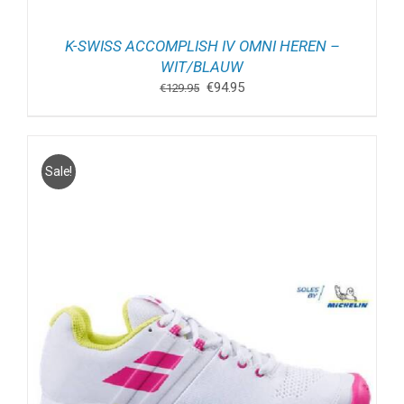
K-SWISS ACCOMPLISH IV OMNI HEREN –
WIT/BLAUW
Oorspronkelijke
Huidige
€
94.95
€
129.95
prijs
prijs
was:
is:
€129.95.
€94.95.
Sale!