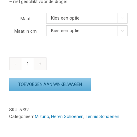
– niet geschikt voor de droger
Maat

Maat in cm

MIZUNO
WAVE
EXCEED
TOEVOEGEN AAN WINKELWAGEN
LIGHT
2
CLAY
–
SKU:
5732
WIT/INDIGO/MINT
Categorieën:
Mizuno
,
Heren Schoenen
,
Tennis Schoenen
aantal