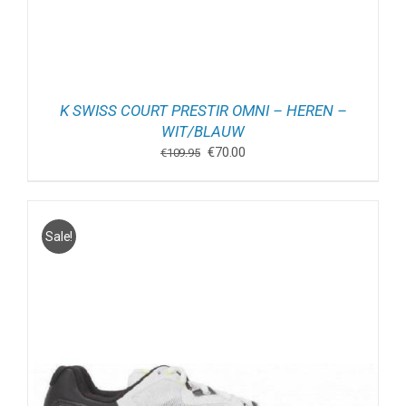
K SWISS COURT PRESTIR OMNI – HEREN –
WIT/BLAUW
Oorspronkelijke
Huidige
€
70.00
€
109.95
prijs
prijs
was:
is:
€109.95.
€70.00.
Sale!