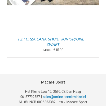
FZ FORZA LANA SHORT JUNIOR/GIRL –
ZWART
Oorspronkelijke
Huidige
€
15.00
€
40.00
prijs
prijs
was:
is:
€40.00.
€15.00.
Macaré Sport
Het Kleine Loo 12, 2592 CE Den Haag
06-57792567 |
sales@online-tenniswinkel.nl
NL 88 INGB 0006363382 – t.n.v. Macaré Sport