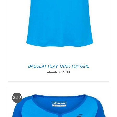
BABOLAT PLAY TANK TOP GIRL
Oorspronkelijke
Huidige
€
15.00
€
19.95
prijs
prijs
was:
is:
€19.95.
€15.00.
Sale!