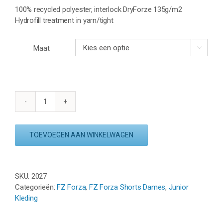
100% recycled polyester, interlock DryForze 135g/m2
Hydrofill treatment in yarn/tight
Maat

FZ
FORZA
LAIKA
TOEVOEGEN AAN WINKELWAGEN
Jr.
2
in
1
SKU:
2027
SHORTS
Categorieën:
FZ Forza
,
FZ Forza Shorts Dames
,
Junior
-
Kleding
WHITE
aantal