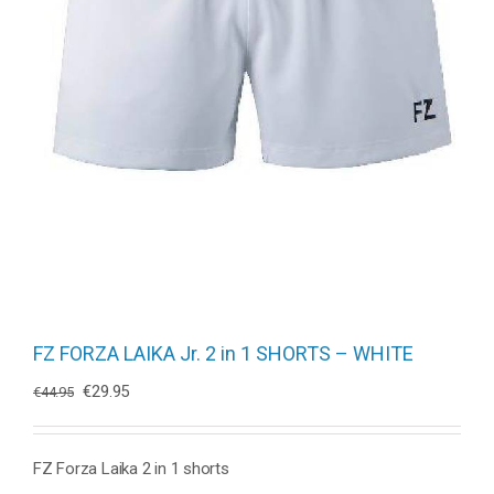
FZ FORZA LAIKA Jr. 2 in 1 SHORTS – WHITE
Oorspronkelijke
Huidige
€
29.95
€
44.95
prijs
prijs
was:
is:
€44.95.
€29.95.
FZ Forza Laika 2 in 1 shorts