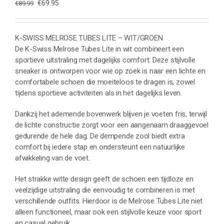
Oorspronkelijke
Huidige
€
69.95
€
89.99
prijs
prijs
was:
is:
€89.99.
€69.95.
K-SWISS MELROSE TUBES LITE – WIT/GROEN
De K-Swiss Melrose Tubes Lite in wit combineert een
sportieve uitstraling met dagelijks comfort. Deze stijlvolle
sneaker is ontworpen voor wie op zoek is naar een lichte en
comfortabele schoen die moeiteloos te dragen is, zowel
tijdens sportieve activiteiten als in het dagelijks leven.
Dankzij het ademende bovenwerk blijven je voeten fris, terwijl
de lichte constructie zorgt voor een aangenaam draaggevoel
gedurende de hele dag. De dempende zool biedt extra
comfort bij iedere stap en ondersteunt een natuurlijke
afwikkeling van de voet.
Het strakke witte design geeft de schoen een tijdloze en
veelzijdige uitstraling die eenvoudig te combineren is met
verschillende outfits. Hierdoor is de Melrose Tubes Lite niet
alleen functioneel, maar ook een stijlvolle keuze voor sport
en casual gebruik.