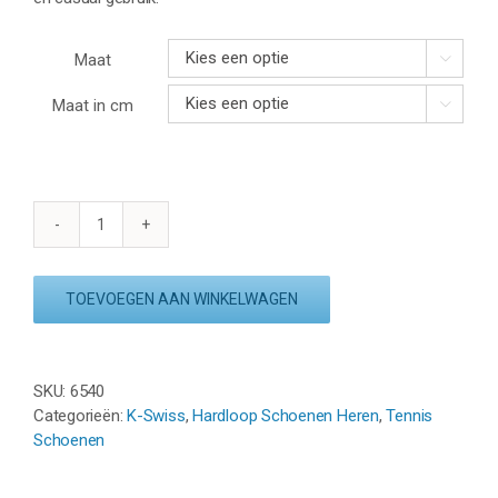
Maat

Maat in cm

K-
SWISS
MELROSE
TOEVOEGEN AAN WINKELWAGEN
TUBES
LITE
-
WIT/GROEN
SKU:
6540
aantal
Categorieën:
K-Swiss
,
Hardloop Schoenen Heren
,
Tennis
Schoenen