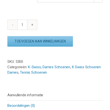
K-
SWISS
HYPERCOURT
TOEVOEGEN AAN WINKELWAGEN
SUPREME
2
HB
-
SKU:
5300
WIT/BLAUW/ROZE
Categorieën:
K-Swiss
,
Dames Schoenen
,
K Swiss Schoenen
aantal
Dames
,
Tennis Schoenen
Aanvullende informatie
Beoordelingen (0)