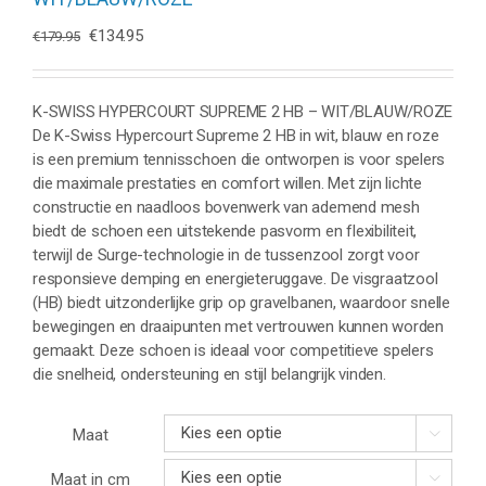
Oorspronkelijke
Huidige
€
134.95
€
179.95
prijs
prijs
was:
is:
€179.95.
€134.95.
K-SWISS HYPERCOURT SUPREME 2 HB – WIT/BLAUW/ROZE
De K-Swiss Hypercourt Supreme 2 HB in wit, blauw en roze
is een premium tennisschoen die ontworpen is voor spelers
die maximale prestaties en comfort willen. Met zijn lichte
constructie en naadloos bovenwerk van ademend mesh
biedt de schoen een uitstekende pasvorm en flexibiliteit,
terwijl de Surge-technologie in de tussenzool zorgt voor
responsieve demping en energieteruggave. De visgraatzool
(HB) biedt uitzonderlijke grip op gravelbanen, waardoor snelle
bewegingen en draaipunten met vertrouwen kunnen worden
gemaakt. Deze schoen is ideaal voor competitieve spelers
die snelheid, ondersteuning en stijl belangrijk vinden.
Maat

Maat in cm
