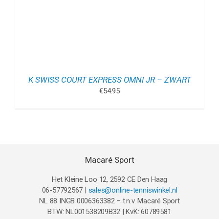
K SWISS COURT EXPRESS OMNI JR – ZWART
€
54.95
Macaré Sport
Het Kleine Loo 12, 2592 CE Den Haag
06-57792567 |
sales@online-tenniswinkel.nl
NL 88 INGB 0006363382 – t.n.v. Macaré Sport
BTW: NL001538209B32 | KvK: 60789581