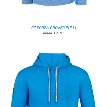
FZ FORZA GROVER PULLI
Oorspronkelijke
Huidige
€
29.95
€
59.95
prijs
prijs
was:
is:
€59.95.
€29.95.