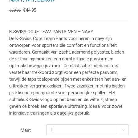
Oorspronkelijke
Huidige
€
44.95
€
59.95
prijs
prijs
was:
is:
€59.95.
€44.95.
K SWISS CORE TEAM PANTS MEN – NAVY
De K-Swiss Core Team Pants voor heren in navy zijn
ontworpen voor sporters die comfort en functionaliteit
waarderen. Gemaakt van zacht, ademend polyester, bieden
deze trainingsbroeken een comfortabele pasvorm en
optimale bewegingsvrijheid. De elastische tailleband met
verstelbaar trekkoord zorgt voor een perfecte pasvorm,
terwijl de taps toelopende pijpen met enkelritsen het aan- en
uittrekken vergemakkelijken. Twee zijzakken met rits bieden
praktische opbergruimte voor persoonlijke spullen. Het
subtiele K-Swiss-logo op het been en de witte zijstreep
geven de broek een sportieve uitstraling. Ideaal voor zowel
intensieve trainingen als dagelijks gebruik.
Maat
