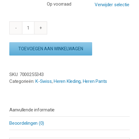
Op voorraad
Verwijder selectie
K
SWISS
CORE
TOEVOEGEN AAN WINKELWAGEN
TEAM
PANTS
MEN
-
SKU:
7000255343
NAVY/WIT/BLAUW
Categorieën:
K-Swiss
,
Heren Kleding
,
Heren Pants
aantal
Aanvullende informatie
Beoordelingen (0)