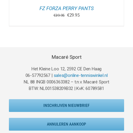
FZ FORZA PERRY PANTS
Oorspronkelijke
Huidige
€
29.95
€
39.95
prijs
prijs
was:
is:
€39.95.
€29.95.
Macaré Sport
Het Kleine Loo 12, 2592 CE Den Haag
06-57792567 |
sales@online-tenniswinkel.nl
NL 88 INGB 0006363382 – t.n.v. Macaré Sport
BTW: NL001538209B32 | KvK: 60789581
INSCHRIJVEN NIEUWBRIEF
ANNULEREN AANKOOP