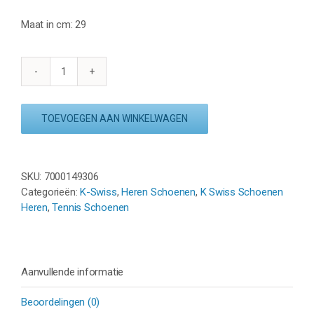
Maat in cm: 29
K
SWISS
ACCOMPLISH
TOEVOEGEN AAN WINKELWAGEN
IV
-
WIT/ZWART
aantal
SKU:
7000149306
Categorieën:
K-Swiss
,
Heren Schoenen
,
K Swiss Schoenen
Heren
,
Tennis Schoenen
Aanvullende informatie
Beoordelingen (0)