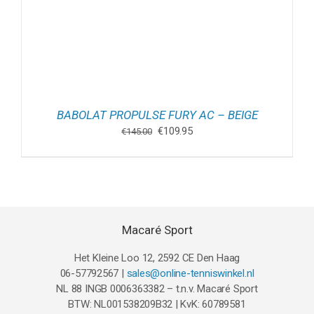
BABOLAT PROPULSE FURY AC – BEIGE
Oorspronkelijke
Huidige
€
109.95
€
145.00
prijs
prijs
was:
is:
€145.00.
€109.95.
Macaré Sport
Het Kleine Loo 12, 2592 CE Den Haag
06-57792567 |
sales@online-tenniswinkel.nl
NL 88 INGB 0006363382 – t.n.v. Macaré Sport
BTW: NL001538209B32 | KvK: 60789581