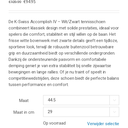
Oorspronkelijke
Huidige
€
94.95
€
109.99
prijs
prijs
was:
is:
€109.99.
€94.95.
De K‑Swiss Accomplish IV – Wit/Zwart tennisschoen
combineert klassiek design met solide prestaties, ideaal voor
spelers die comfort, stabiliteit en stijl willen op de baan. Het
frisse witte bovenwerk met zwarte details geeft een tijdloze,
sportieve look, terwijl de robuuste buitenzool betrouwbare
grip en duurzaamheid biedt op verschillende ondergronden.
Dankzij de ondersteunende pasvorm en comfortabele
demping geniet je van extra stabiliteit bij snelle zijwaartse
bewegingen en lange rallies. Of je nu traint of speelt in
competitiewedstrijden, deze schoen biedt de perfecte balans
tussen performance en comfort.
Maat

Maat in cm

Op voorraad
Verwijder selectie