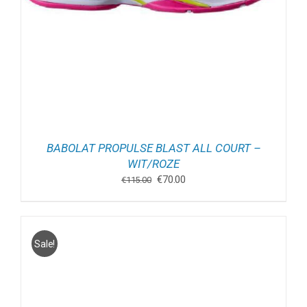
BABOLAT PROPULSE BLAST ALL COURT –
WIT/ROZE
Oorspronkelijke
Huidige
€
70.00
€
115.00
prijs
prijs
was:
is:
€115.00.
€70.00.
Sale!