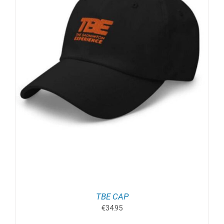
TBE CAP
€
34.95