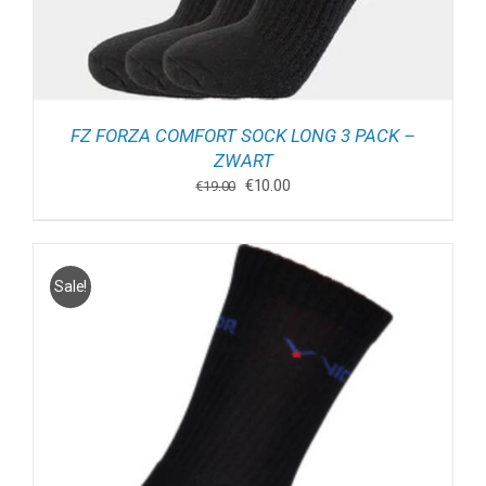
FZ FORZA COMFORT SOCK LONG 3 PACK –
ZWART
Oorspronkelijke
Huidige
€
10.00
€
19.00
prijs
prijs
was:
is:
€19.00.
€10.00.
Sale!