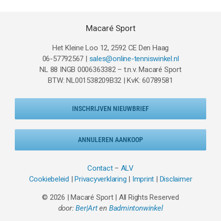
Macaré Sport
Het Kleine Loo 12, 2592 CE Den Haag
06-57792567 |
sales@online-tenniswinkel.nl
NL 88 INGB 0006363382 – t.n.v. Macaré Sport
BTW: NL001538209B32 | KvK: 60789581
INSCHRIJVEN NIEUWBRIEF
ANNULEREN AANKOOP
Contact
–
ALV
Cookiebeleid
|
Privacyverklaring
|
Imprint
|
Disclaimer
© 2026 | Macaré Sport | All Rights Reserved
door:
Ber|Art
en
Badmintonwinkel