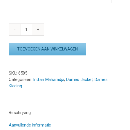
INDIAN
MAHARADJA
WOMAN
TOEVOEGEN AAN WINKELWAGEN
HOODED
JACKET
-
WALNUT
SKU:
6585
aantal
Categorieën:
Indian Maharadja
,
Dames Jacket
,
Dames
Kleding
Beschrijving
Aanvullende informatie