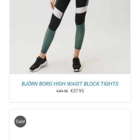
BJÖRN BORG HIGH WAIST BLOCK TIGHTS
Oorspronkelijke
Huidige
€
37.95
€
49.95
prijs
prijs
was:
is:
€49.95.
€37.95.
Sale!