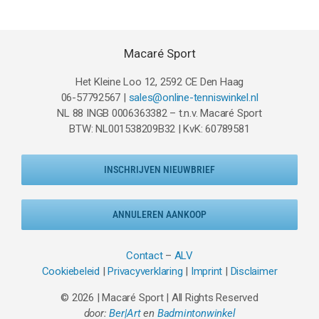
Macaré Sport
Het Kleine Loo 12, 2592 CE Den Haag
06-57792567 |
sales@online-tenniswinkel.nl
NL 88 INGB 0006363382 – t.n.v. Macaré Sport
BTW: NL001538209B32 | KvK: 60789581
INSCHRIJVEN NIEUWBRIEF
ANNULEREN AANKOOP
Contact
–
ALV
Cookiebeleid
|
Privacyverklaring
|
Imprint
|
Disclaimer
© 2026 | Macaré Sport | All Rights Reserved
door:
Ber|Art
en
Badmintonwinkel