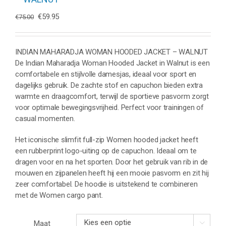
Oorspronkelijke
Huidige
€
59.95
€
75.00
prijs
prijs
was:
is:
€75.00.
€59.95.
INDIAN MAHARADJA WOMAN HOODED JACKET – WALNUT
De Indian Maharadja Woman Hooded Jacket in Walnut is een
comfortabele en stijlvolle damesjas, ideaal voor sport en
dagelijks gebruik. De zachte stof en capuchon bieden extra
warmte en draagcomfort, terwijl de sportieve pasvorm zorgt
voor optimale bewegingsvrijheid. Perfect voor trainingen of
casual momenten.
Het iconische slimfit full-zip Women hooded jacket heeft
een rubberprint logo-uiting op de capuchon. Ideaal om te
dragen voor en na het sporten. Door het gebruik van rib in de
mouwen en zijpanelen heeft hij een mooie pasvorm en zit hij
zeer comfortabel. De hoodie is uitstekend te combineren
met de Women cargo pant.
Maat
