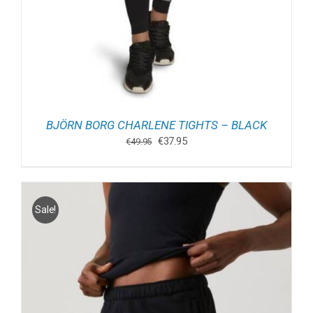
BJÖRN BORG CHARLENE TIGHTS – BLACK
Oorspronkelijke
Huidige
€
37.95
€
49.95
prijs
prijs
was:
is:
€49.95.
€37.95.
Sale!