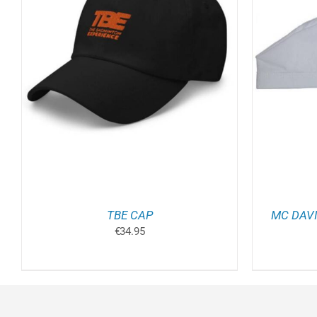
TOEVOEGEN AAN WINKELWAGEN
/
OPT
DETAILS
TBE CAP
MC DAVI
€
34.95