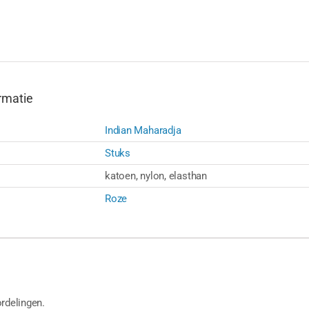
rmatie
Indian Maharadja
Stuks
katoen, nylon, elasthan
Roze
rdelingen.