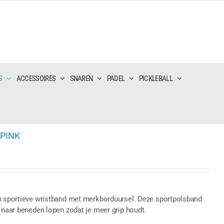
S
ACCESSOIRES
SNAREN
PADEL
PICKLEBALL
 PINK
en sportieve wristband met merkborduursel. Deze sportpolsband
m naar beneden lopen zodat je meer grip houdt.