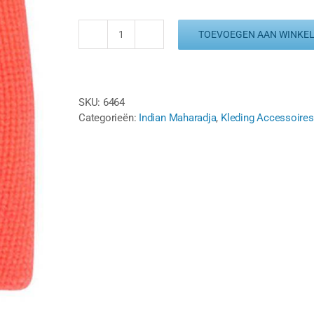
TOEVOEGEN AAN WINKE
INDIAN
MAHARADJA
POLSBAND
(1st.)
SKU:
6464
-
Categorieën:
Indian Maharadja
,
Kleding Accessoires
PINK
aantal