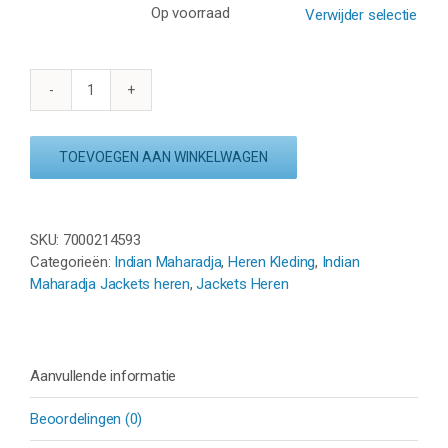
Op voorraad
Verwijder selectie
INDIAN
MAHARADJA
KADIRI
TOEVOEGEN AAN WINKELWAGEN
MEN
JACKET
–
ORANJE
SKU:
7000214593
aantal
Categorieën:
Indian Maharadja
,
Heren Kleding
,
Indian
Maharadja Jackets heren
,
Jackets Heren
Aanvullende informatie
Beoordelingen (0)