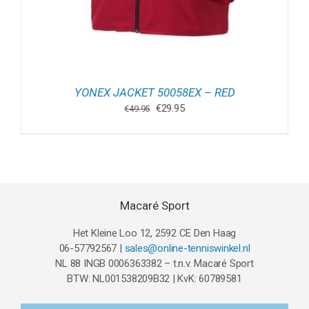
YONEX JACKET 50058EX – RED
Oorspronkelijke
Huidige
€
29.95
€
49.95
prijs
prijs
was:
is:
€49.95.
€29.95.
Macaré Sport
Het Kleine Loo 12, 2592 CE Den Haag
06-57792567 |
sales@online-tenniswinkel.nl
NL 88 INGB 0006363382 – t.n.v. Macaré Sport
BTW: NL001538209B32 | KvK: 60789581