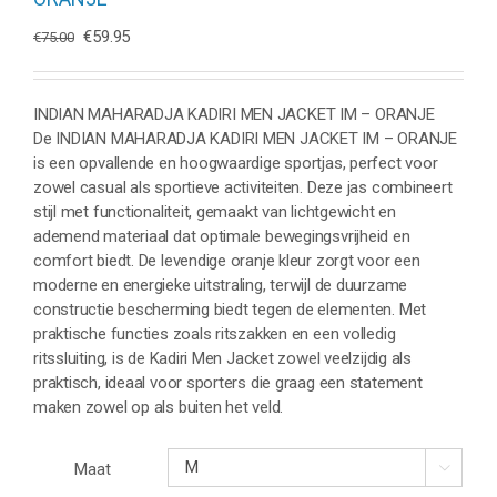
Oorspronkelijke
Huidige
€
59.95
€
75.00
prijs
prijs
was:
is:
€75.00.
€59.95.
INDIAN MAHARADJA KADIRI MEN JACKET IM – ORANJE
De INDIAN MAHARADJA KADIRI MEN JACKET IM – ORANJE
is een opvallende en hoogwaardige sportjas, perfect voor
zowel casual als sportieve activiteiten. Deze jas combineert
stijl met functionaliteit, gemaakt van lichtgewicht en
ademend materiaal dat optimale bewegingsvrijheid en
comfort biedt. De levendige oranje kleur zorgt voor een
moderne en energieke uitstraling, terwijl de duurzame
constructie bescherming biedt tegen de elementen. Met
praktische functies zoals ritszakken en een volledig
ritssluiting, is de Kadiri Men Jacket zowel veelzijdig als
praktisch, ideaal voor sporters die graag een statement
maken zowel op als buiten het veld.
Maat
