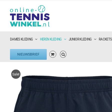
Ga
naar
inhoud
DAMES KLEDING
HEREN KLEDING
JUNIOR KLEDING
RACKETS
NIEUWSBRIEF
Sale!