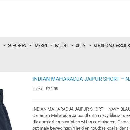
SCHOENEN
TASSEN
BALLEN
GRIPS
KLEDING ACCESSOIRE
INDIAN MAHARADJA JAIPUR SHORT – 
Oorspronkelijke
Huidige
€
34.95
€
39.95
prijs
prijs
was:
is:
€39.95.
€34.95.
INDIAN MAHARADJA JAIPUR SHORT – NAVY BLA
De Indian Maharadja Jaipur Short in navy blauw is ee
die comfort en prestaties willen combineren. Gemaa
optimale bewegingsvrijheid en houdt je koel tijdens 