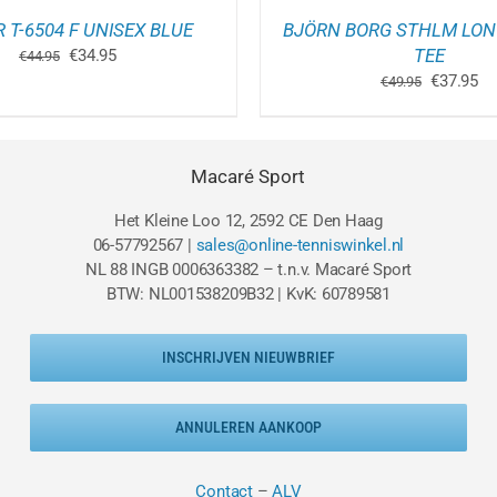
PRODUCTPAGINA
P
 T-6504 F UNISEX BLUE
BJÖRN BORG STHLM LON
Oorspronkelijke
Huidige
TEE
€
34.95
€
44.95
prijs
prijs
Oorspron
Hu
€
37.95
€
49.95
was:
is:
prijs
pri
€44.95.
€34.95.
was:
is:
€49.95.
€3
Macaré Sport
Het Kleine Loo 12, 2592 CE Den Haag
06-57792567 |
sales@online-tenniswinkel.nl
NL 88 INGB 0006363382 – t.n.v. Macaré Sport
BTW: NL001538209B32 | KvK: 60789581
INSCHRIJVEN NIEUWBRIEF
ANNULEREN AANKOOP
Contact
–
ALV