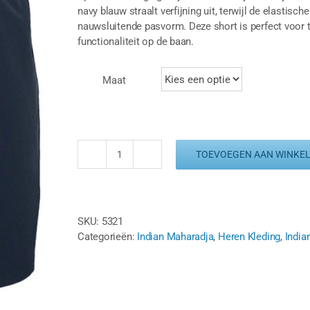
navy blauw straalt verfijning uit, terwijl de elastis
nauwsluitende pasvorm. Deze short is perfect voor t
functionaliteit op de baan.
Maat
TOEVOEGEN AAN WINKE
INDIAN
MAHARADJA
JAIPUR
SHORT
SKU:
5321
-
Categorieën:
Indian Maharadja
,
Heren Kleding
,
India
NAVY
BLAUW
aantal