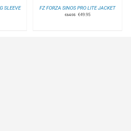
RODUCTPAGINA
G SLEEVE
FZ FORZA SINOS PRO LITE JACKET
Oorspronkelijke
Huidige
€
49.95
€
64.95
prijs
prijs
kelijke
idige
was:
is:
js
€64.95.
€49.95.
7.95.