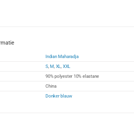
rmatie
Indian Maharadja
S
,
M
,
XL
,
XXL
90% polyester 10% elastane
China
Donker blauw