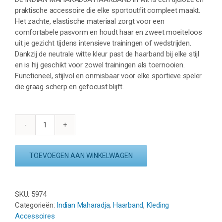
praktische accessoire die elke sportoutfit compleet maakt.
Het zachte, elastische materiaal zorgt voor een
comfortabele pasvorm en houdt haar en zweet moeiteloos
uit je gezicht tijdens intensieve trainingen of wedstrijden.
Dankzij de neutrale witte kleur past de haarband bij elke stijl
en is hij geschikt voor zowel trainingen als toernooien.
Functioneel, stijlvol en onmisbaar voor elke sportieve speler
die graag scherp en gefocust blijft.
INDIAN
MAHARADJA
HAARBAND
TOEVOEGEN AAN WINKELWAGEN
-
WIT
aantal
SKU:
5974
Categorieën:
Indian Maharadja
,
Haarband
,
Kleding
Accessoires