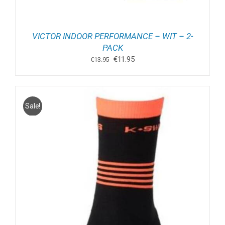
VICTOR INDOOR PERFORMANCE – WIT – 2-
PACK
Oorspronkelijke
Huidige
€
11.95
€
13.95
prijs
prijs
was:
is:
€13.95.
€11.95.
Sale!