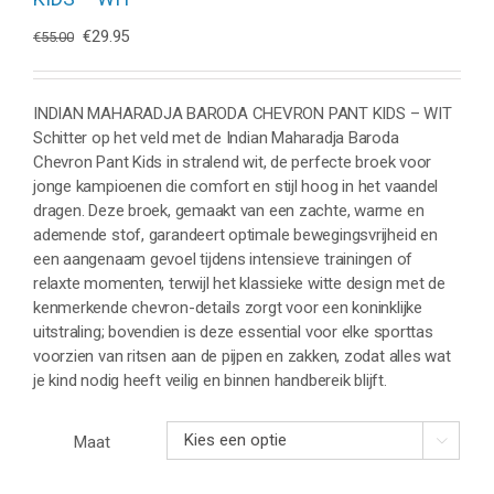
Oorspronkelijke
Huidige
€
29.95
€
55.00
prijs
prijs
was:
is:
€55.00.
€29.95.
INDIAN MAHARADJA BARODA CHEVRON PANT KIDS – WIT
Schitter op het veld met de Indian Maharadja Baroda
Chevron Pant Kids in stralend wit, de perfecte broek voor
jonge kampioenen die comfort en stijl hoog in het vaandel
dragen. Deze broek, gemaakt van een zachte, warme en
ademende stof, garandeert optimale bewegingsvrijheid en
een aangenaam gevoel tijdens intensieve trainingen of
relaxte momenten, terwijl het klassieke witte design met de
kenmerkende chevron-details zorgt voor een koninklijke
uitstraling; bovendien is deze essential voor elke sporttas
voorzien van ritsen aan de pijpen en zakken, zodat alles wat
je kind nodig heeft veilig en binnen handbereik blijft.
Maat
