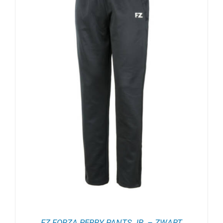
FZ FORZA PERRY PANTS JR. – ZWART