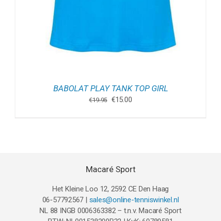
BABOLAT PLAY TANK TOP GIRL
Oorspronkelijke
Huidige
€
15.00
€
19.95
prijs
prijs
was:
is:
€19.95.
€15.00.
Macaré Sport
Het Kleine Loo 12, 2592 CE Den Haag
06-57792567 |
sales@online-tenniswinkel.nl
NL 88 INGB 0006363382 – t.n.v. Macaré Sport