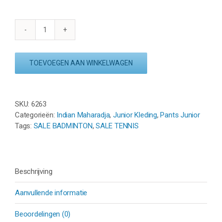
INDIAN
MAHARADJA
BARODA
TOEVOEGEN AAN WINKELWAGEN
CHEVRON
PANT
KIDS
-
SKU:
6263
WIT
Categorieën:
Indian Maharadja
,
Junior Kleding
,
Pants Junior
aantal
Tags:
SALE BADMINTON
,
SALE TENNIS
Beschrijving
Aanvullende informatie
Beoordelingen (0)