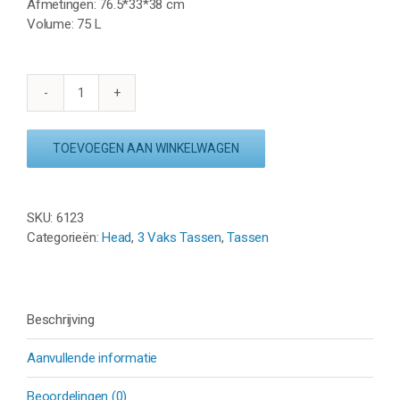
Afmetingen: 76.5*33*38 cm
Volume: 75 L
HEAD
TOUR
RACKETBAG
TOEVOEGEN AAN WINKELWAGEN
XL
NEON
2025
SKU:
6123
-
Categorieën:
Head
,
3 Vaks Tassen
,
Tassen
ZWART
aantal
Beschrijving
Aanvullende informatie
Beoordelingen (0)