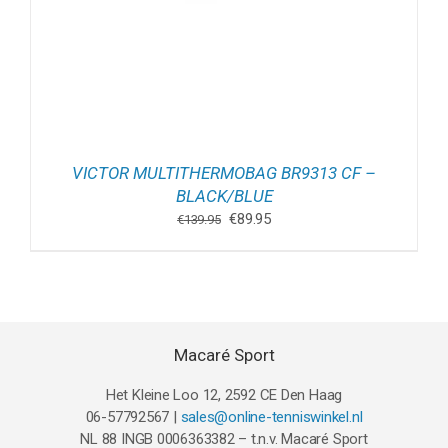
VICTOR MULTITHERMOBAG BR9313 CF –
BLACK/BLUE
Oorspronkelijke
Huidige
€
89.95
€
139.95
prijs
prijs
was:
is:
€139.95.
€89.95.
Macaré Sport
Het Kleine Loo 12, 2592 CE Den Haag
06-57792567 |
sales@online-tenniswinkel.nl
NL 88 INGB 0006363382 – t.n.v. Macaré Sport