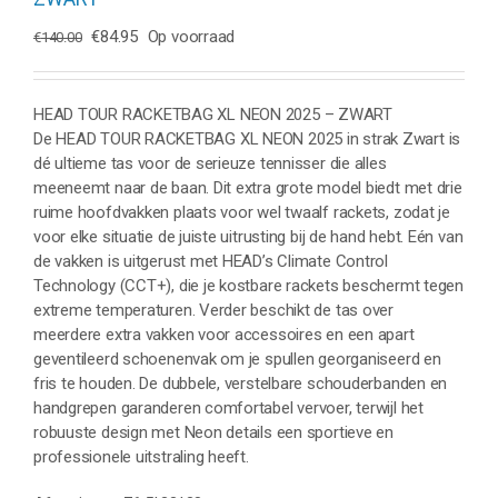
Oorspronkelijke
Huidige
€
84.95
Op voorraad
€
140.00
prijs
prijs
was:
is:
€140.00.
€84.95.
HEAD TOUR RACKETBAG XL NEON 2025 – ZWART
De HEAD TOUR RACKETBAG XL NEON 2025 in strak Zwart is
dé ultieme tas voor de serieuze tennisser die alles
meeneemt naar de baan. Dit extra grote model biedt met drie
ruime hoofdvakken plaats voor wel twaalf rackets, zodat je
voor elke situatie de juiste uitrusting bij de hand hebt. Eén van
de vakken is uitgerust met HEAD’s Climate Control
Technology (CCT+), die je kostbare rackets beschermt tegen
extreme temperaturen. Verder beschikt de tas over
meerdere extra vakken voor accessoires en een apart
geventileerd schoenenvak om je spullen georganiseerd en
fris te houden. De dubbele, verstelbare schouderbanden en
handgrepen garanderen comfortabel vervoer, terwijl het
robuuste design met Neon details een sportieve en
professionele uitstraling heeft.