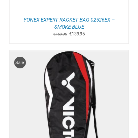
YONEX EXPERT RACKET BAG 02526EX –
SMOKE BLUE
Oorspronkelijke
Huidige
€
139.95
€
159.95
prijs
prijs
was:
is:
€159.95.
€139.95.
Sale!