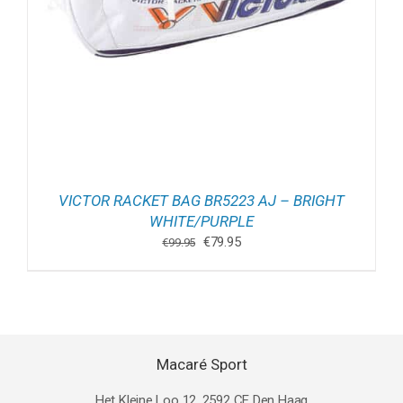
VICTOR RACKET BAG BR5223 AJ – BRIGHT
WHITE/PURPLE
Oorspronkelijke
Huidige
€
79.95
€
99.95
prijs
prijs
was:
is:
€99.95.
€79.95.
Macaré Sport
Het Kleine Loo 12, 2592 CE Den Haag