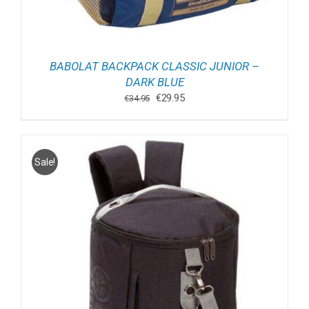
BABOLAT BACKPACK CLASSIC JUNIOR –
DARK BLUE
Oorspronkelijke
Huidige
€
29.95
€
34.95
prijs
prijs
was:
is:
€34.95.
€29.95.
Sale!