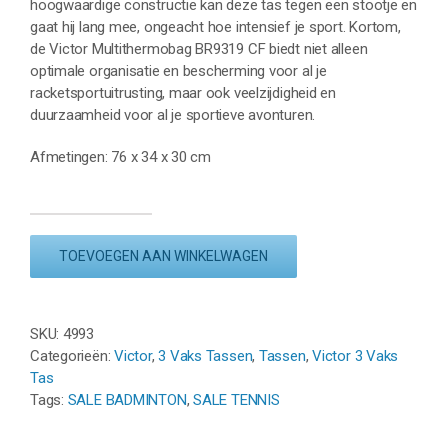
hoogwaardige constructie kan deze tas tegen een stootje en
gaat hij lang mee, ongeacht hoe intensief je sport. Kortom,
de Victor Multithermobag BR9319 CF biedt niet alleen
optimale organisatie en bescherming voor al je
racketsportuitrusting, maar ook veelzijdigheid en
duurzaamheid voor al je sportieve avonturen.
Afmetingen: 76 x 34 x 30 cm
VICTOR
MULTITHERMOBAG
TOEVOEGEN AAN WINKELWAGEN
BR9313
CF
-
BLACK/BLUE
SKU:
4993
aantal
Categorieën:
Victor
,
3 Vaks Tassen
,
Tassen
,
Victor 3 Vaks
Tas
Tags:
SALE BADMINTON
,
SALE TENNIS