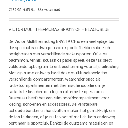
Oorspronkelijke
Huidige
€
89.95
Op voorraad
€
139.95
prijs
prijs
was:
is:
€139.95.
€89.95.
VICTOR MULTITHERMOBAG BR9313 CF – BLACK/BLUE
De Victor Multithermobag BR9319 CF is een veelzijdige tas
die speciaal is ontworpen voor sportliefhebbers die zich
bezighouden met verschillende racketsporten. Of je nu
badminton, tennis, squash of padel speelt, deze tas biedt
voldoende opbergruimte en bescherming voor al je uitrusting.
Met zijn ruime ontwerp biedt deze multifunctionele tas
verschillende compartimenten, waaronder speciale
racketcompartimenten met thermische isolatie om je
rackets te beschermen tegen extreme temperaturen.
Daarnaast heeft het een ruim hoofdcompartiment voor
kleding, schoenen en accessoires. De verstelbare
schouderbanden en handvatten maken het gemakkelijk om
de tas te dragen, of je nu te voet of met de fiets onderweg
bent naar je sportclub. Dankzij de duurzame materialen en