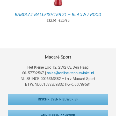
BABOLAT BALLFIGHTER 21 – BLAUW / ROOD
Oorspronkelijke
Huidige
€
25.95
€
32.95
prijs
prijs
was:
is:
€32.95.
€25.95.
Macaré Sport
Het Kleine Loo 12, 2592 CE Den Haag
06-57792567 |
sales@online-tenniswinkel.nl
NL 88 INGB 0006363382 – t.n.v. Macaré Sport
BTW: NL001538209B32 | KvK: 60789581
INSCHRIJVEN NIEUWBRIEF
ANNULEREN AANKOOP