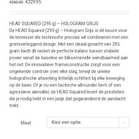
Oorspronkelijke
Huidige
€
229.95
€
260.00
prijs
prijs
was:
is:
€260.00.
€229.95.
HEAD SQUARED (295 g) – HOLOGRAM GRIJS
De HEAD Squared (295 g) – Hologram Grijs is dé keuze voor
de tennisser die technische precisie wil combineren met een
grensverleggend design. Met een ideaal gewicht van 295
gram biedt dit racket de perfecte balans tussen stabiele
power vanaf de baseline en bliksemsnelle wendbaarheid aan
het net. De innovatieve frameconstructie zorgt voor een
ongekende controle over elke slag, terwijl de unieke
holografische afwerking letterlijk schittert bij elke beweging
op de baan. Of je nu een tactische allrounder bent of een
agressieve aanvaller, de HEAD Squared levert de prestaties
die je nodig hebt in een jasje dat gegarandeerd de aandacht
trekt.
Maat
