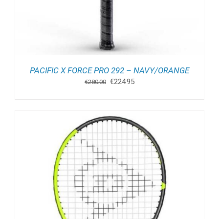
PACIFIC X FORCE PRO 292 – NAVY/ORANGE
Oorspronkelijke
Huidige
€
224.95
€
280.00
prijs
prijs
was:
is:
€280.00.
€224.95.