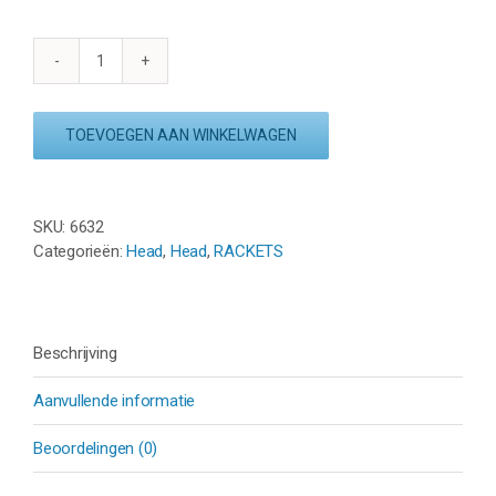
HEAD
SQUARED
(295
TOEVOEGEN AAN WINKELWAGEN
g)
-
HOLOGRAM
GRIJS
SKU:
6632
aantal
Categorieën:
Head
,
Head
,
RACKETS
Beschrijving
Aanvullende informatie
Beoordelingen (0)