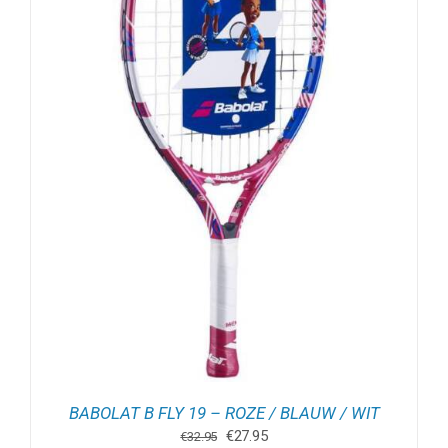
BABOLAT B FLY 19 – ROZE / BLAUW / WIT
Oorspronkelijke
Huidige
€
27.95
€
32.95