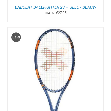
BABOLAT BALLFIGHTER 23 – GEEL / BLAUW
Oorspronkelijke
Huidige
€
27.95
€
34.95
prijs
prijs
was:
is:
€34.95.
€27.95.
Sale!