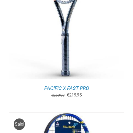
PACIFIC X FAST PRO
Oorspronkelijke
Huidige
€
219.95
€
260.00
prijs
prijs
was:
is:
€260.00.
€219.95.
Sale!