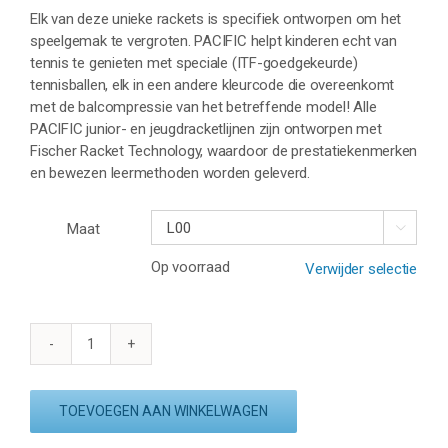
Elk van deze unieke rackets is specifiek ontworpen om het
speelgemak te vergroten. PACIFIC helpt kinderen echt van
tennis te genieten met speciale (ITF-goedgekeurde)
tennisballen, elk in een andere kleurcode die overeenkomt
met de balcompressie van het betreffende model! Alle
PACIFIC junior- en jeugdracketlijnen zijn ontworpen met
Fischer Racket Technology, waardoor de prestatiekenmerken
en bewezen leermethoden worden geleverd.
Maat

Op voorraad
Verwijder selectie
PACIFIC
X
TEAM
TOEVOEGEN AAN WINKELWAGEN
23
aantal