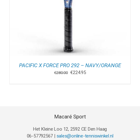
PACIFIC X FORCE PRO 292 – NAVY/ORANGE
Oorspronkelijke
Huidige
€
224.95
€
280.00
prijs
prijs
was:
is:
€280.00.
€224.95.
Macaré Sport
Het Kleine Loo 12, 2592 CE Den Haag
06-57792567 |
sales@online-tenniswinkel.nl