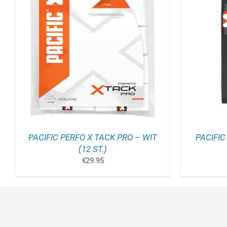
TOEVOEGEN AAN WINKELWAGEN
/
OPT
DETAILS
PACIFIC PERFO X TACK PRO – WIT
PACIFIC
(12 ST.)
€
29.95