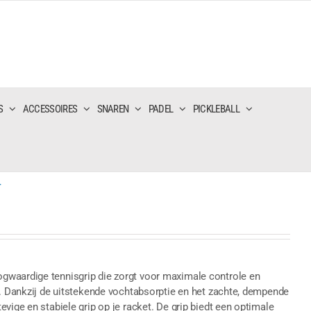
S
ACCESSOIRES
SNAREN
PADEL
PICKLEBALL
T
gwaardige tennisgrip die zorgt voor maximale controle en
n. Dankzij de uitstekende vochtabsorptie en het zachte, dempende
vige en stabiele grip op je racket. De grip biedt een optimale