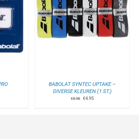
ELWAGEN
/
PRO
BABOLAT SYNTEC UPTAKE –
DIVERSE KLEUREN (1 ST.)
Oorspronkelijke
Huidige
€
4.95
€
5.95
prijs
prijs
was:
is:
€5.95.
€4.95.