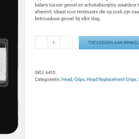
balans tussen gevoel en schokabsorptie, waardoor t
afneemt. Ideaal voor tennissers die op zoek zijn na
betrouwbaar gevoel bij elke slag.
TOEVOEGEN AAN WINKE
HEAD
HYDROSORB
PRO
BASISGRIP
SKU:
6410
-
Categorieën:
Head
,
Grips
,
Head Replacement Grips
,
WIT
aantal