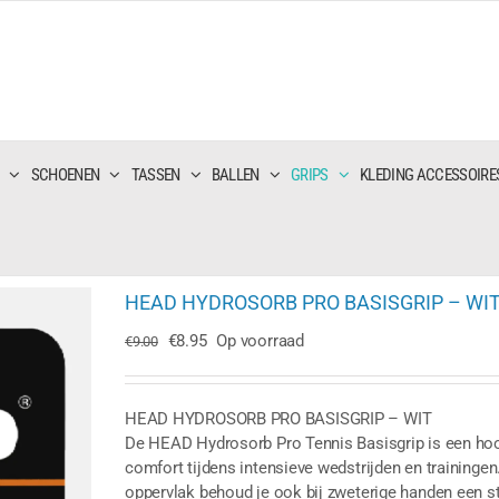
SCHOENEN
TASSEN
BALLEN
GRIPS
KLEDING ACCESSOIRE
HEAD HYDROSORB PRO BASISGRIP – WI
Oorspronkelijke
Huidige
€
8.95
Op voorraad
€
9.00
prijs
prijs
was:
is:
€9.00.
€8.95.
HEAD HYDROSORB PRO BASISGRIP – WIT
De HEAD Hydrosorb Pro Tennis Basisgrip is een hoo
comfort tijdens intensieve wedstrijden en traininge
oppervlak behoud je ook bij zweterige handen een ste