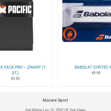
TOEVOEGEN AAN WINK
DIT
IES SELECTEREN
/
DETAILS
DETAILS
PRODUCT
HEEFT
MEERDERE
VARIATIES.
DEZE
OPTIE
KAN
GEKOZEN
WORDEN
OP
DE
PRODUCTPAGINA
 X TACK PRO – ZWART (1
BABOLAT SYNTEC 
ST.)
€
9.95
€
3.50
Macaré Sport
Het Kleine Loo 12, 2592 CE Den Haag