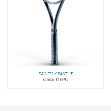
PACIFIC X FAST LT
Oorspronkelijke
Huidige
€
189.95
€
240.00
prijs
prijs
was:
is:
€240.00.
€189.95.