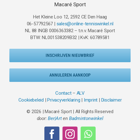
Macaré Sport
Het Kleine Loo 12, 2592 CE Den Haag
06-57792567 |
sales@online-tenniswinkel.nl
NL 88 INGB 0006363382 – t.n.v. Macaré Sport
BTW: NL001538209B32 | KvK: 60789581
INSCHRIJVEN NIEUWBRIEF
ANNULEREN AANKOOP
Contact
–
ALV
Cookiebeleid
|
Privacyverklaring
|
Imprint
|
Disclaimer
© 2026 | Macaré Sport | All Rights Reserved
door:
Ber|Art
en
Badmintonwinkel