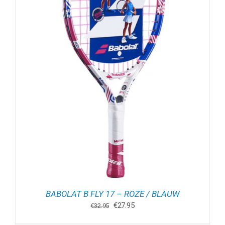
BABOLAT B FLY 17 – ROZE / BLAUW
Oorspronkelijke
Huidige
€
27.95
€
32.95
prijs
prijs