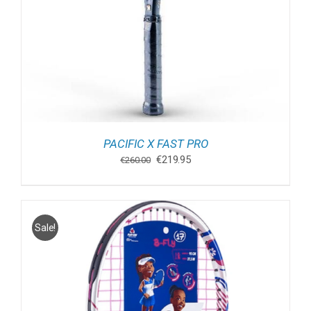
PACIFIC X FAST PRO
Oorspronkelijke
Huidige
€
219.95
€
260.00
prijs
prijs
was:
is:
€260.00.
€219.95.
Sale!