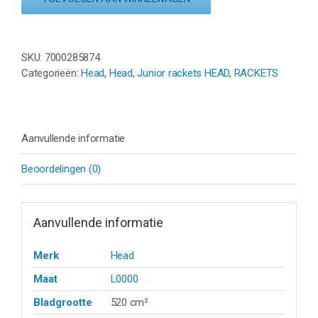
JUNIOR
(180
g)
-
SKU:
7000285874
MINTGROEN
Categorieën:
Head
,
Head
,
Junior rackets HEAD
,
RACKETS
aantal
Aanvullende informatie
Beoordelingen (0)
Aanvullende informatie
Merk
Head
Maat
L0000
Bladgrootte
520 cm²