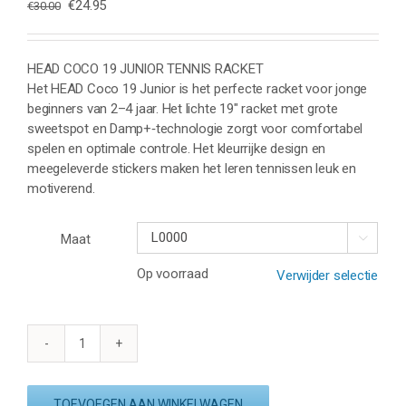
Oorspronkelijke
Huidige
€
24.95
€
30.00
prijs
prijs
was:
is:
€30.00.
€24.95.
HEAD COCO 19 JUNIOR TENNIS RACKET
Het HEAD Coco 19 Junior is het perfecte racket voor jonge
beginners van 2–4 jaar. Het lichte 19″ racket met grote
sweetspot en Damp+‑technologie zorgt voor comfortabel
spelen en optimale controle. Het kleurrijke design en
meegeleverde stickers maken het leren tennissen leuk en
motiverend.
Maat

Op voorraad
Verwijder selectie
HEAD
COCO
19
TOEVOEGEN AAN WINKELWAGEN