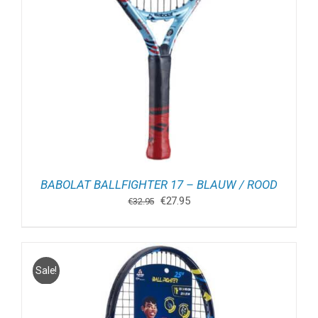
BABOLAT BALLFIGHTER 17 – BLAUW / ROOD
Oorspronkelijke
Huidige
€
27.95
€
32.95
prijs
prijs
was:
is:
€32.95.
€27.95.
Sale!