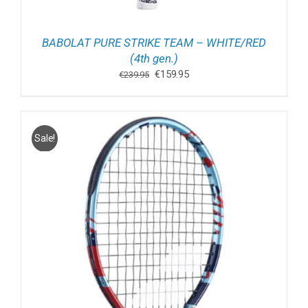
BABOLAT PURE STRIKE TEAM – WHITE/RED
(4th gen.)
Oorspronkelijke
Huidige
€
159.95
€
239.95
prijs
prijs
was:
is:
€239.95.
€159.95.
Sale!