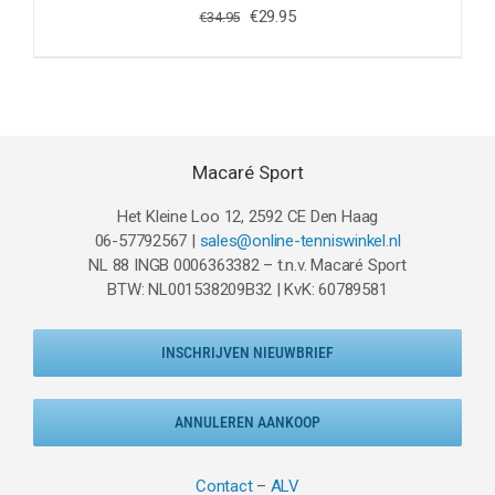
Oorspronkelijke
Huidige
€
29.95
€
34.95
prijs
prijs
was:
is:
€34.95.
€29.95.
Macaré Sport
Het Kleine Loo 12, 2592 CE Den Haag
06-57792567 |
sales@online-tenniswinkel.nl
NL 88 INGB 0006363382 – t.n.v. Macaré Sport
BTW: NL001538209B32 | KvK: 60789581
INSCHRIJVEN NIEUWBRIEF
ANNULEREN AANKOOP
Contact
–
ALV