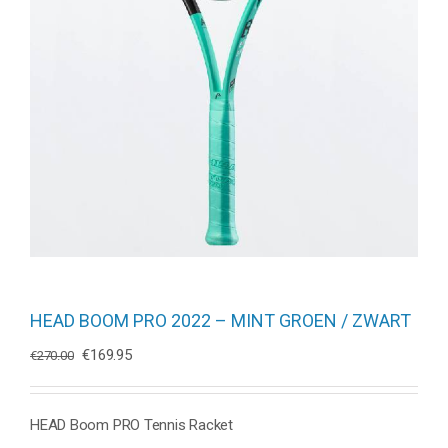
HEAD BOOM PRO 2022 – MINT GROEN / ZWART
Oorspronkelijke
Huidige
€
169.95
€
270.00
prijs
prijs
was:
is:
€270.00.
€169.95.
HEAD Boom PRO Tennis Racket