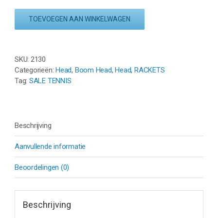
BOOM
PRO
TOEVOEGEN AAN WINKELWAGEN
2022
-
MINT
GROEN
SKU:
2130
/
Categorieën:
Head
,
Boom Head
,
Head
,
RACKETS
ZWART
Tag:
SALE TENNIS
aantal
Beschrijving
Aanvullende informatie
Beoordelingen (0)
Beschrijving