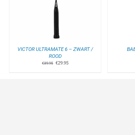
VICTOR ULTRAMATE 6 – ZWART /
BAB
ROOD
Oorspronkelijke
Huidige
€
29.95
€
39.95
prijs
prijs
was:
is:
€39.95.
€29.95.