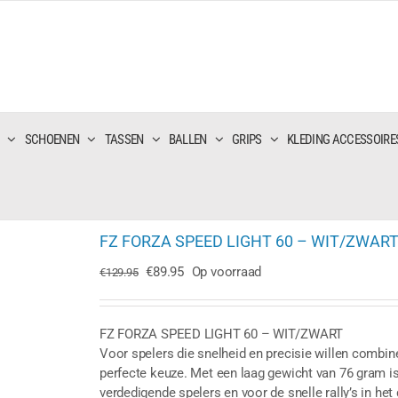
SCHOENEN
TASSEN
BALLEN
GRIPS
KLEDING ACCESSOIRE
FZ FORZA SPEED LIGHT 60 – WIT/ZWAR
Oorspronkelijke
Huidige
€
89.95
Op voorraad
€
129.95
prijs
prijs
was:
is:
€129.95.
€89.95.
FZ FORZA SPEED LIGHT 60 – WIT/ZWART
Voor spelers die snelheid en precisie willen combin
perfecte keuze. Met een laag gewicht van 76 gram is
verdedigende spelers en voor de snelle rally’s in he