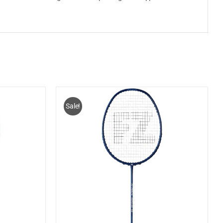
Sale!
ELWAGEN
/