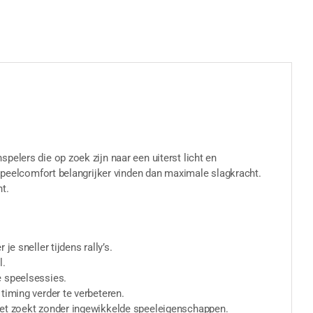
elers die op zoek zijn naar een uiterst licht en
 speelcomfort belangrijker vinden dan maximale slagkracht.
t.
e sneller tijdens rally’s.
l.
e speelsessies.
timing verder te verbeteren.
ket zoekt zonder ingewikkelde speeleigenschappen.