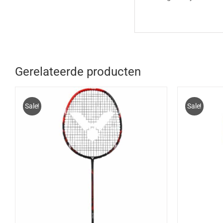
Gerelateerde producten
Sale!
Sale!
TOEVOEGEN AAN WINKELWAGEN
/
TOEV
DETAILS