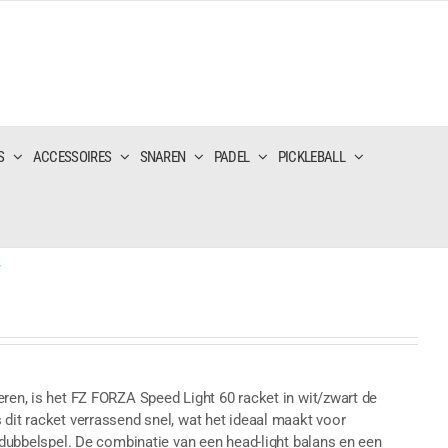
S
ACCESSOIRES
SNAREN
PADEL
PICKLEBALL
T
eren, is het FZ FORZA Speed Light 60 racket in wit/zwart de
 dit racket verrassend snel, wat het ideaal maakt voor
t dubbelspel. De combinatie van een head-light balans en een