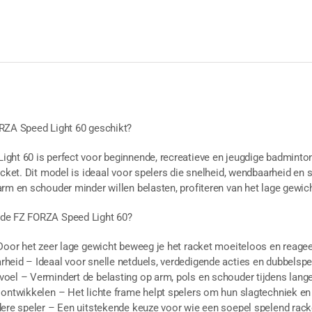
RZA Speed Light 60 geschikt?
ht 60 is perfect voor beginnende, recreatieve en jeugdige badmintonsp
acket. Dit model is ideaal voor spelers die snelheid, wendbaarheid en
rm en schouder minder willen belasten, profiteren van het lage gewich
de FZ FORZA Speed Light 60?
Door het zeer lage gewicht beweeg je het racket moeiteloos en reageer j
heid – Ideaal voor snelle netduels, verdedigende acties en dubbelspe
oel – Vermindert de belasting op arm, pols en schouder tijdens lang
ontwikkelen – Het lichte frame helpt spelers om hun slagtechniek en 
dere speler – Een uitstekende keuze voor wie een soepel spelend rac