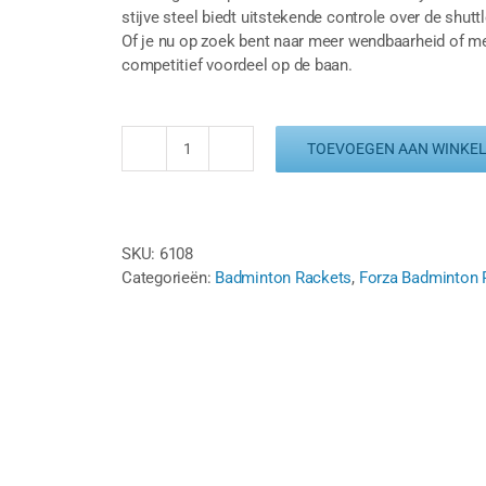
stijve steel biedt uitstekende controle over de shut
Of je nu op zoek bent naar meer wendbaarheid of me
competitief voordeel op de baan.
TOEVOEGEN AAN WINKE
FZ
FORZA
SPEED
LIGHT
SKU:
6108
60
Categorieën:
Badminton Rackets
,
Forza Badminton 
-
WIT/ZWART
aantal