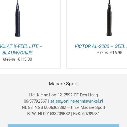
OLAT X-FEEL LITE –
VICTOR AL-2200 – GEEL
BLAUW/GRIJS
Oorspron
Hu
€
16.95
€
17.95
prijs
pri
Oorspronkelijke
Huidige
€
115.00
€
189.95
was:
is:
prijs
prijs
€17.95.
€1
was:
is:
€189.95.
€115.00.
Macaré Sport
Het Kleine Loo 12, 2592 CE Den Haag
06-57792567 |
sales@online-tenniswinkel.nl
NL 88 INGB 0006363382 – t.n.v. Macaré Sport
BTW: NL001538209B32 | KvK: 60789581