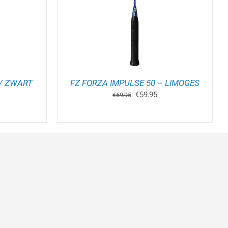
 / ZWART
FZ FORZA IMPULSE 50 – LIMOGES
kelijke
idige
Oorspronkelijke
Huidige
€
59.95
€
69.95
js
prijs
prijs
was:
is:
6.95.
€69.95.
€59.95.