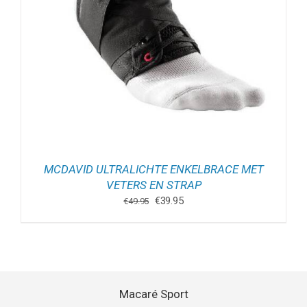
MCDAVID ULTRALICHTE ENKELBRACE MET
VETERS EN STRAP
Oorspronkelijke
Huidige
€
39.95
€
49.95
prijs
prijs
was:
is:
€49.95.
€39.95.
Macaré Sport