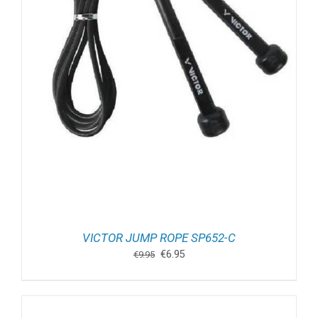
VICTOR JUMP ROPE SP652-C
Oorspronkelijke
Huidige
€
6.95
€
9.95
prijs
prijs
was:
is:
€9.95.
€6.95.