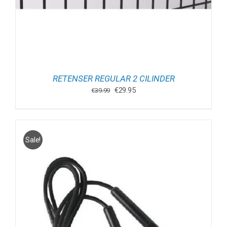
RETENSER REGULAR 2 CILINDER
Oorspronkelijke
Huidige
€
29.95
€
39.99
prijs
prijs
was:
is:
€39.99.
€29.95.
Sale!