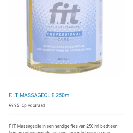
F.I.T. MASSAGEOLIE 250ml
€
9.95
Op voorraad
F.I.T. Massageolie in een handige fles van 250 ml biedt een
luxe en ontspannende ervaring voor je lichaam na een