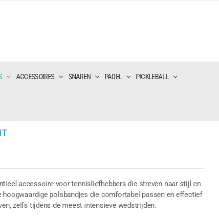
S
ACCESSOIRES
SNAREN
PADEL
PICKLEBALL
IT
el accessoire voor tennisliefhebbers die streven naar stijl en
twee hoogwaardige polsbandjes die comfortabel passen en effectief
ven, zelfs tijdens de meest intensieve wedstrijden.