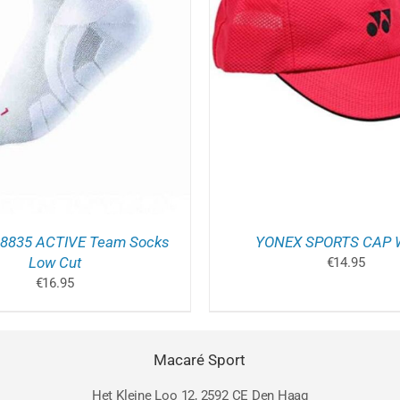
OEGEN AAN WINKELWAGEN
/
TOEVOEGEN AAN WINK
DETAILS
DETAILS
 8835 ACTIVE Team Socks
YONEX SPORTS CAP 
Low Cut
€
14.95
€
16.95
Macaré Sport
Het Kleine Loo 12, 2592 CE Den Haag