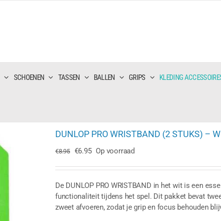
SCHOENEN
TASSEN
BALLEN
GRIPS
KLEDING ACCESSOIRE
DUNLOP PRO WRISTBAND (2 STUKS) – W
Oorspronkelijke
Huidige
€
6.95
Op voorraad
€
8.95
prijs
prijs
was:
is:
€8.95.
€6.95.
De DUNLOP PRO WRISTBAND in het wit is een essentie
functionaliteit tijdens het spel. Dit pakket bevat 
zweet afvoeren, zodat je grip en focus behouden blij