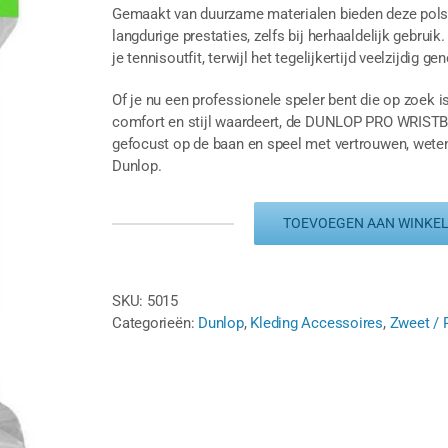
Gemaakt van duurzame materialen bieden deze polsb
langdurige prestaties, zelfs bij herhaaldelijk gebrui
je tennisoutfit, terwijl het tegelijkertijd veelzijdig 
Of je nu een professionele speler bent die op zoek 
comfort en stijl waardeert, de DUNLOP PRO WRISTBAND
gefocust op de baan en speel met vertrouwen, wetend
Dunlop.
TOEVOEGEN AAN WINKE
DUNLOP
PRO
WRISTBAND
(2
SKU:
5015
STUKS)
Categorieën:
Dunlop
,
Kleding Accessoires
,
Zweet / 
-
WIT
aantal