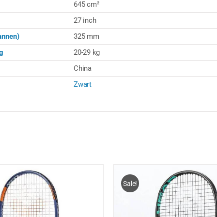
645 cm²
27 inch
annen)
325 mm
g
20-29 kg
China
Zwart
Sale!