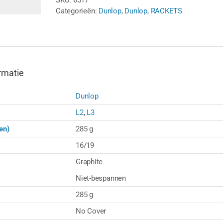
SKU:
6517
2026
Categorieën:
Dunlop
,
Dunlop
,
RACKETS
(285
g)
-
ZWART/PAARS/BLAUW
aantal
rmatie
Dunlop
L2
,
L3
en)
285 g
16/19
Graphite
Niet-bespannen
285 g
No Cover