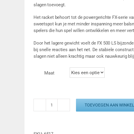
slagen toevoegt.
Het racket behoort tot de powergerichte FX-serie v
sweetspot kun je met minder inspanning meer balsne
spelers die hun spel willen ontwikkelen en meer vert
Door het lagere gewicht voelt de FX 500 LS bijzonder
bij snelle reacties aan het net. De stabiele constru
slagen niet alleen krachtig maar ook nauwkeurig blij
Maat
TOEVOEGEN AAN WINKE
DUNLOP
FX
500
LS