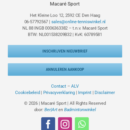
Macaré Sport
Het Kleine Loo 12, 2592 CE Den Haag
06-57792567 |
sales@online-tenniswinkel.nl
NL 88 INGB 0006363382 – t.n.v. Macaré Sport
BTW: NL001538209B32 | KvK: 60789581
INSCHRIJVEN NIEUWBRIEF
ANNULEREN AANKOOP
Contact
–
ALV
Cookiebeleid
|
Privacyverklaring
|
Imprint
|
Disclaimer
© 2026 | Macaré Sport | All Rights Reserved
door:
Ber|Art
en
Badmintonwinkel