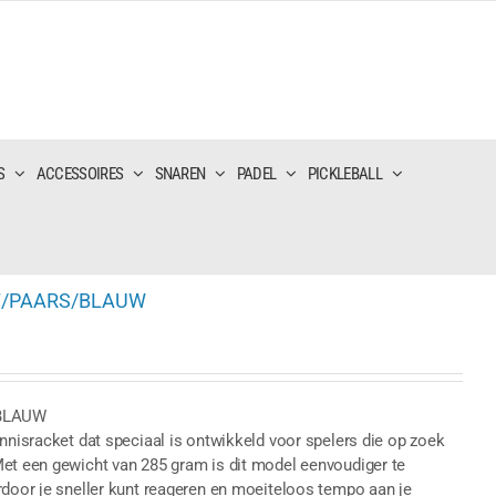
S
ACCESSOIRES
SNAREN
PADEL
PICKLEBALL
RT/PAARS/BLAUW
/BLAUW
ennisracket dat speciaal is ontwikkeld voor spelers die op zoek
Met een gewicht van 285 gram is dit model eenvoudiger te
rdoor je sneller kunt reageren en moeiteloos tempo aan je