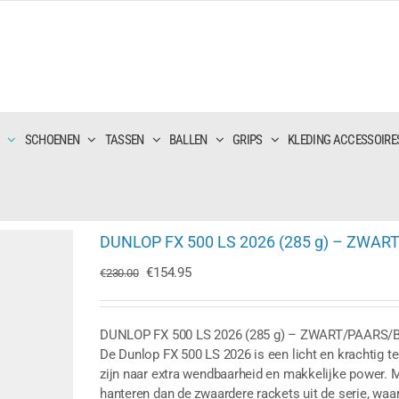
SCHOENEN
TASSEN
BALLEN
GRIPS
KLEDING ACCESSOIRE
DUNLOP FX 500 LS 2026 (285 g) – ZWA
Oorspronkelijke
Huidige
€
154.95
€
230.00
prijs
prijs
was:
is:
€230.00.
€154.95.
DUNLOP FX 500 LS 2026 (285 g) – ZWART/PAARS
De Dunlop FX 500 LS 2026 is een licht en krachtig t
zijn naar extra wendbaarheid en makkelijke power. 
hanteren dan de zwaardere rackets uit de serie, waa