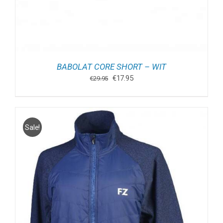
BABOLAT CORE SHORT – WIT
Oorspronkelijke
Huidige
€
17.95
€
29.95
prijs
prijs
was:
is:
€29.95.
€17.95.
Sale!