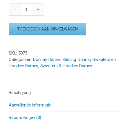
DONNAY
FULL
ZIP
TOEVOEGEN AAN WINKELWAGEN
SWEATER
AMBER
-
NAVY
SKU:
5375
aantal
Categorieën:
Donnay
,
Dames Kleding
,
Donnay Sweaters en
Hoodies Dames
,
Sweaters & Hoodies Dames
Beschrijving
Aanvullende informatie
Beoordelingen (0)