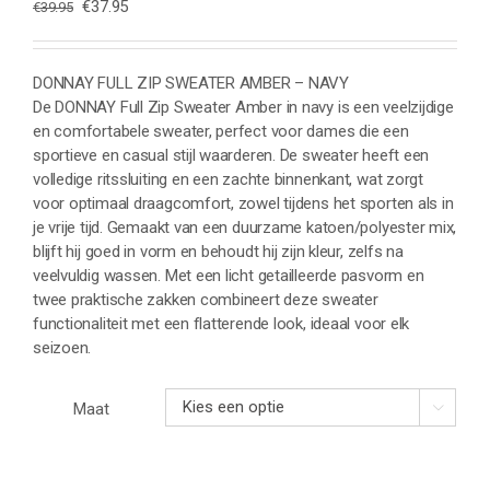
Oorspronkelijke
Huidige
€
37.95
€
39.95
prijs
prijs
was:
is:
€39.95.
€37.95.
DONNAY FULL ZIP SWEATER AMBER – NAVY
De DONNAY Full Zip Sweater Amber in navy is een veelzijdige
en comfortabele sweater, perfect voor dames die een
sportieve en casual stijl waarderen. De sweater heeft een
volledige ritssluiting en een zachte binnenkant, wat zorgt
voor optimaal draagcomfort, zowel tijdens het sporten als in
je vrije tijd. Gemaakt van een duurzame katoen/polyester mix,
blijft hij goed in vorm en behoudt hij zijn kleur, zelfs na
veelvuldig wassen. Met een licht getailleerde pasvorm en
twee praktische zakken combineert deze sweater
functionaliteit met een flatterende look, ideaal voor elk
seizoen.
Maat
