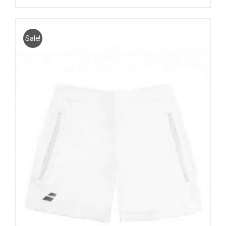
was:
is:
€29.95.
€21.95.
Sale!