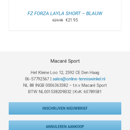
FZ FORZA LAYLA SHORT – BLAUW
Oorspronkelijke
Huidige
€
21.95
€
29.95
prijs
prijs
was:
is:
€29.95.
€21.95.
Macaré Sport
Het Kleine Loo 12, 2592 CE Den Haag
06-57792567 |
sales@online-tenniswinkel.nl
NL 88 INGB 0006363382 – t.n.v. Macaré Sport
BTW: NL001538209B32 | KvK: 60789581
INSCHRIJVEN NIEUWBRIEF
ANNULEREN AANKOOP