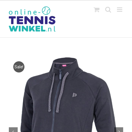
Ga
naar
inhoud
Sale!