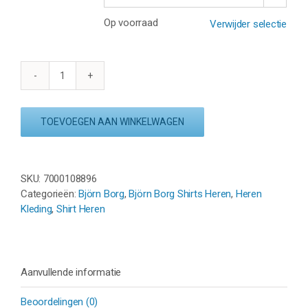
Op voorraad
Verwijder selectie
BJÖRN
BORG
TRAINING
TOEVOEGEN AAN WINKELWAGEN
T-
SHIRT
-
GREEN
SKU:
7000108896
aantal
Categorieën:
Björn Borg
,
Björn Borg Shirts Heren
,
Heren
Kleding
,
Shirt Heren
Aanvullende informatie
Beoordelingen (0)