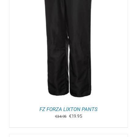
FZ FORZA LIXTON PANTS
Oorspronkelijke
Huidige
€
19.95
€
34.95
prijs
prijs
was:
is:
€34.95.
€19.95.