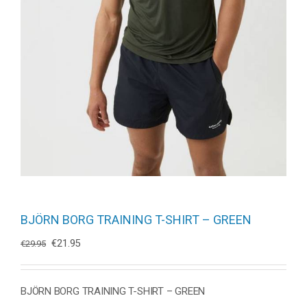
BJÖRN BORG TRAINING T-SHIRT – GREEN
Oorspronkelijke
Huidige
€
21.95
€
29.95
prijs
prijs
was:
is:
€29.95.
€21.95.
BJÖRN BORG TRAINING T-SHIRT – GREEN