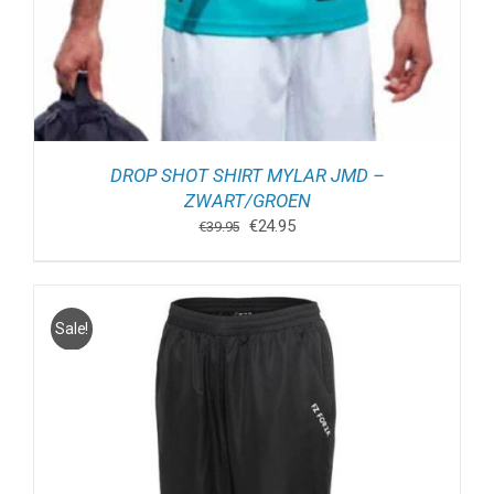
DROP SHOT SHIRT MYLAR JMD –
ZWART/GROEN
Oorspronkelijke
Huidige
€
24.95
€
39.95
prijs
prijs
was:
is:
€39.95.
€24.95.
Sale!