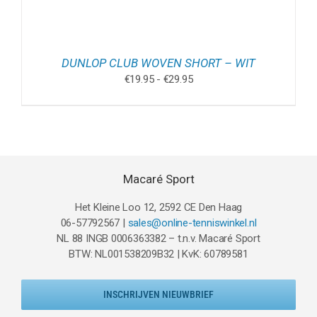
DUNLOP CLUB WOVEN SHORT – WIT
Prijsklasse:
€
19.95
-
€
29.95
€19.95
tot
€29.95
Macaré Sport
Het Kleine Loo 12, 2592 CE Den Haag
06-57792567 |
sales@online-tenniswinkel.nl
NL 88 INGB 0006363382 – t.n.v. Macaré Sport
BTW: NL001538209B32 | KvK: 60789581
INSCHRIJVEN NIEUWBRIEF