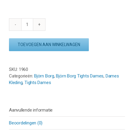
BJÖRN
BORG
HIGH
TOEVOEGEN AAN WINKELWAGEN
WAIST
BLOCK
TIGHTS
aantal
SKU:
1960
Categorieën:
Björn Borg
,
Björn Borg Tights Dames
,
Dames
Kleding
,
Tights Dames
Aanvullende informatie
Beoordelingen (0)