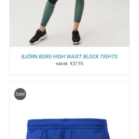
BJÖRN BORG HIGH WAIST BLOCK TIGHTS
Oorspronkelijke
Huidige
€
37.95
€
49.95
prijs
prijs
was:
is:
€49.95.
€37.95.
Sale!