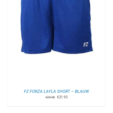
FZ FORZA LAYLA SHORT – BLAUW
Oorspronkelijke
Huidige
€
21.95
€
29.95
prijs
prijs
was:
is: