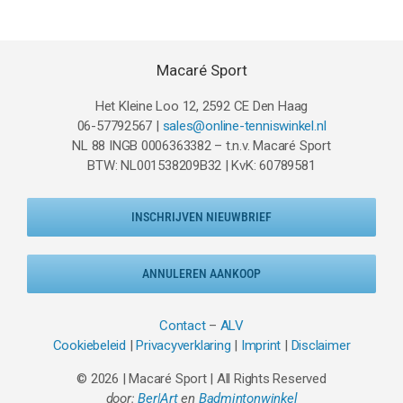
€29.95.
€21.95.
Macaré Sport
Het Kleine Loo 12, 2592 CE Den Haag
06-57792567 |
sales@online-tenniswinkel.nl
NL 88 INGB 0006363382 – t.n.v. Macaré Sport
BTW: NL001538209B32 | KvK: 60789581
INSCHRIJVEN NIEUWBRIEF
ANNULEREN AANKOOP
Contact
–
ALV
Cookiebeleid
|
Privacyverklaring
|
Imprint
|
Disclaimer
© 2026 | Macaré Sport | All Rights Reserved
door:
Ber|Art
en
Badmintonwinkel