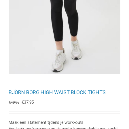
BJÖRN BORG HIGH WAIST BLOCK TIGHTS
Oorspronkelijke
Huidige
€
37.95
€
49.95
prijs
prijs
was:
is:
€49.95.
€37.95.
Maak een statement tijdens je work-outs
Een high-performance en elegante trainingstights van zacht