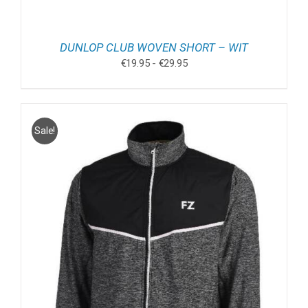
DUNLOP CLUB WOVEN SHORT – WIT
Prijsklasse:
€
19.95
-
€
29.95
€19.95
tot
€29.95
Sale!