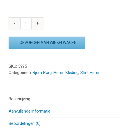
BJÖRN
BORG
ACE
TOEVOEGEN AAN WINKELWAGEN
MESH
PANEL
T-
SHIRT
SKU:
5995
-
Categorieën:
Björn Borg
,
Heren Kleding
,
Shirt Heren
ESTATE
BLUE
aantal
Beschrijving
Aanvullende informatie
Beoordelingen (0)