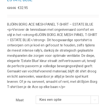
Oorspronkelijke
Huidige
€
32.95
€
39.95
prijs
prijs
was:
is:
€39.95.
€32.95.
BJÖRN BORG ACE MESH PANEL T-SHIRT – ESTATE BLUE
<p>Verover de tennisbaan met ongeëvenaard comfort en
stijl in het <strong>BJÖRN BORG ACE MESH PANEL T-SHIRT
– ESTATE BLUE</strong>. Dit hoogwaardige sportshirt is
ontworpen om je koel en gefocust te houden, zelfs tijdens
de meest intense rally’s, dankzij de strategisch geplaatste
meshpanelen die zorgen voor optimale ventilatie. De diepe,
elegante ‘Estate Blue’ kleur straalt zelfvertrouwen uit, terwijl
de perfecte pasvorm je volledige bewegingsvrijheid geeft.
Gemaakt van vochtafvoerend materiaal, blijft dit shirt droog
en licht aanvoelen, waardoor je altijd je beste spel kunt
leveren. Of je nu serveert, smasht of rent, met dit Björn Borg
T-shirt ben je de Ace op elke baan.</p>
Maat
