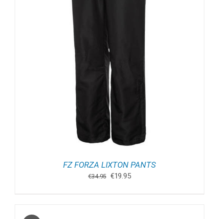
FZ FORZA LIXTON PANTS
Oorspronkelijke
Huidige
€
19.95
€
34.95
prijs
prijs
was:
is:
€34.95.
€19.95.