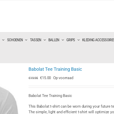
SCHOENEN
TASSEN
BALLEN
GRIPS
KLEDING ACCESSOIRE
Babolat Tee Training Basic
Oorspronkelijke
Huidige
€
15.00
Op voorraad
€
19.95
prijs
prijs
was:
is:
€19.95.
€15.00.
Babolat Tee Training Basic
This Babolat t-shirt can be worn during your future 
The simple, light and efficient t-shirt will optimize y