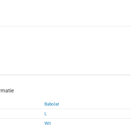
rmatie
Babolat
L
Wit