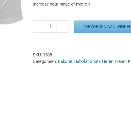
increase your range of motion.
TOEVOEGEN AAN WINKE
Babolat
Tee
Training
Basic
SKU:
1588
aantal
Categorieën:
Babolat
,
Babolat Shirts Heren
,
Heren K