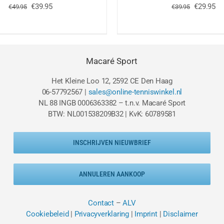
Oorspronkelijke
Huidige
Oorspron
Hu
€
39.95
€
29.95
€
49.95
€
39.95
prijs
prijs
prijs
pri
was:
is:
was:
is:
€49.95.
€39.95.
€39.95.
€2
Macaré Sport
Het Kleine Loo 12, 2592 CE Den Haag
06-57792567 |
sales@online-tenniswinkel.nl
NL 88 INGB 0006363382 – t.n.v. Macaré Sport
BTW: NL001538209B32 | KvK: 60789581
INSCHRIJVEN NIEUWBRIEF
ANNULEREN AANKOOP
Contact
–
ALV
Cookiebeleid
|
Privacyverklaring
|
Imprint
|
Disclaimer