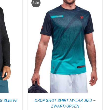
Sale!
IT
/
DETAILS
RODUCT
EEFT
EERDERE
ARIATIES.
EZE
PTIE
AN
EKOZEN
ORDEN
P
E
RODUCTPAGINA
G SLEEVE
DROP SHOT SHIRT MYLAR JMD –
ZWART/GROEN