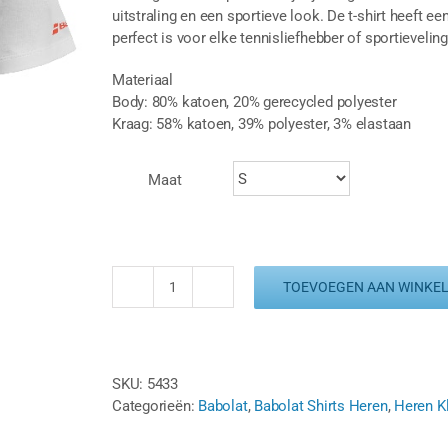
uitstraling en een sportieve look. De t-shirt heeft ee
perfect is voor elke tennisliefhebber of sportievelin
Materiaal
Body: 80% katoen, 20% gerecycled polyester
Kraag: 58% katoen, 39% polyester, 3% elastaan
Maat
TOEVOEGEN AAN WINKE
BABOLAT
STRIKE
COTTON
TEE
SKU:
5433
-
Categorieën:
Babolat
,
Babolat Shirts Heren
,
Heren K
WIT
/