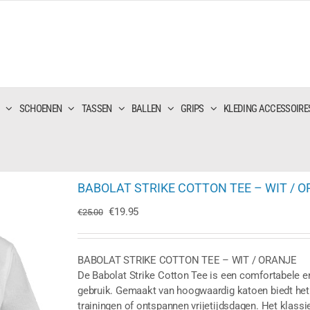
SCHOENEN
TASSEN
BALLEN
GRIPS
KLEDING ACCESSOIRE
BABOLAT STRIKE COTTON TEE – WIT / 
Oorspronkelijke
Huidige
€
19.95
€
25.00
prijs
prijs
was:
is:
€25.00.
€19.95.
BABOLAT STRIKE COTTON TEE – WIT / ORANJE
De Babolat Strike Cotton Tee is een comfortabele en 
gebruik. Gemaakt van hoogwaardig katoen biedt het 
trainingen of ontspannen vrijetijdsdagen. Het klassi