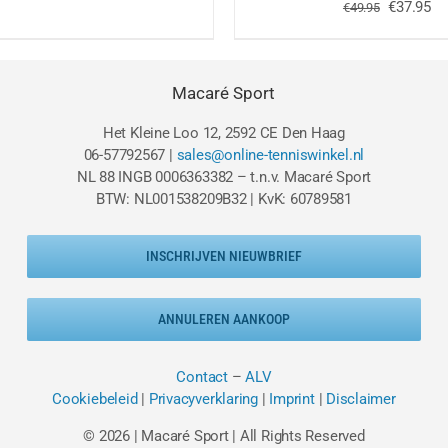
prijs
prijs
Oorspron
Hu
€
37.95
€
49.95
was:
is:
prijs
pri
€49.95.
€24.95.
was:
is:
€49.95.
€3
Macaré Sport
Het Kleine Loo 12, 2592 CE Den Haag
06-57792567 |
sales@online-tenniswinkel.nl
NL 88 INGB 0006363382 – t.n.v. Macaré Sport
BTW: NL001538209B32 | KvK: 60789581
INSCHRIJVEN NIEUWBRIEF
ANNULEREN AANKOOP
Contact
–
ALV
Cookiebeleid
|
Privacyverklaring
|
Imprint
|
Disclaimer
© 2026 | Macaré Sport | All Rights Reserved