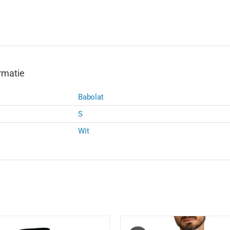
ORANJE
aantal
rmatie
Babolat
S
Wit