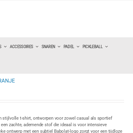
S
ACCESSOIRES
SNAREN
PADEL
PICKLEBALL
ORANJE
stijlvolle t-shirt, ontworpen voor zowel casual als sportief
een zachte, ademende stof die ideaal is voor intensieve
eke ontwerp met een subtiel Babolat-logo zorgt voor een tijdloze