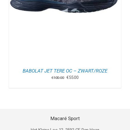
BABOLAT JET TERE OC – ZWART/ROZE
Oorspronkelijke
Huidige
€
55.00
€
100.00
prijs
prijs
was:
is:
€100.00.
€55.00.
Macaré Sport