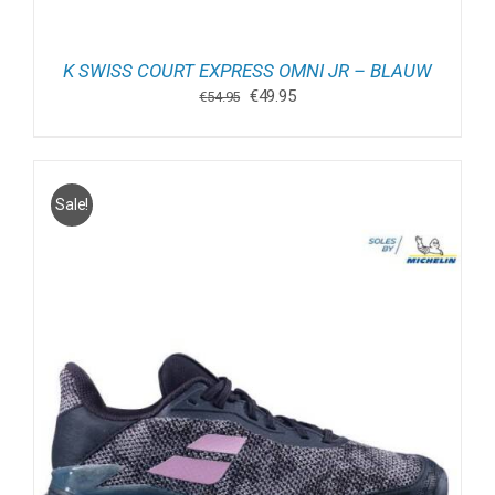
K SWISS COURT EXPRESS OMNI JR – BLAUW
Oorspronkelijke
Huidige
€
49.95
€
54.95
prijs
prijs
was:
is:
€54.95.
€49.95.
Sale!