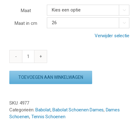
Maat

Maat in cm

Verwijder selectie
BABOLAT
SFX
EVO
TOEVOEGEN AAN WINKELWAGEN
WOMEN
-
WHITE
aantal
SKU:
4977
Categorieën:
Babolat
,
Babolat Schoenen Dames
,
Dames
Schoenen
,
Tennis Schoenen