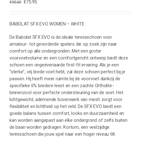
Oorspronkelijke
Huidige
€
75.95
€
95.00
prijs
prijs
was:
is:
€95.00.
€75.95.
BABOLAT SFX EVO WOMEN – WHITE
De Babolat SFX EVO is de ideale tennisschoen voor
amateur- tot gevorderde spelers die op zoek zijn naar
comfort op alle ondergronden. Met een groter
voorvoetvolume en een comfortgericht ontwerp biedt deze
schoen een ongeëvenaarde first-fit ervaring. Als je een
“sterke”, vrij brede voet hebt, zal deze schoen perfect bij je
passen. Hij heeft meer ruimte bij de voorvoet dankzij de
specifieke 6% bredere leest en een zachte Ortholite-
binnenzool voor perfecte ondersteuning van de voet. Het
lichtgewicht, ademende bovenwerk van mesh zorgt voor
flexibiliteit en lichtheid op het veld. De SFX EVO biedt een
goede balans tussen comfort, looks en duurzaamheid en
kan worden aangepast aan elke ondergrond of zelfs buiten
de baan worden gedragen. Kortom, een veelzijdige
tennisschoen die jouw spel naar een hoger niveau tilt.