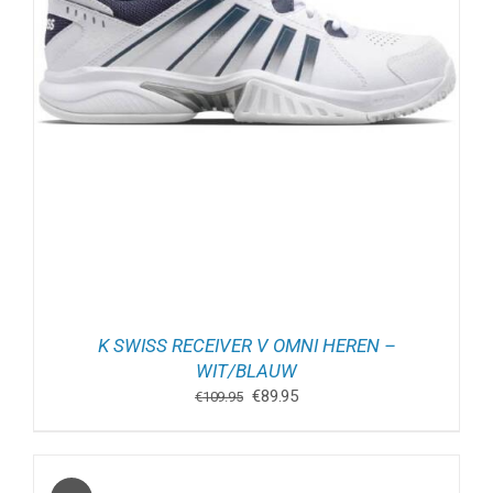
K SWISS RECEIVER V OMNI HEREN –
WIT/BLAUW
Oorspronkelijke
Huidige
€
89.95
€
109.95
prijs
prijs
was:
is:
€109.95.
€89.95.