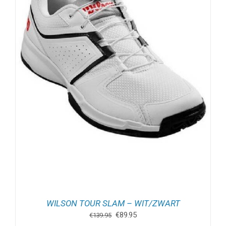
WILSON TOUR SLAM – WIT/ZWART
Oorspronkelijke
Huidige
€
89.95
€
139.95
prijs
prijs