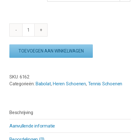
BABOLAT
SFX
EVO
TOEVOEGEN AAN WINKELWAGEN
CLAY
-
WIT
/
SKU:
6162
PORT
Categorieën:
Babolat
,
Heren Schoenen
,
Tennis Schoenen
ROYALE
aantal
Beschrijving
Aanvullende informatie
Beoordelingen (0)