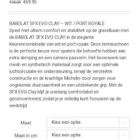
Oorspronkelijke
Huidige
€
69.95
€
95.00
prijs
prijs
was:
is:
€95.00.
€69.95.
BABOLAT SFX EVO CLAY – WIT / PORT ROYALE
Speel met ultiem comfort en stabiliteit op de gravelbaan met
de BABOLAT SFX EVO CLAY in de elegante
kleurencombinatie van wit en port royale. Deze tennisschoen
is de perfecte keuze voor spelers die behoefte hebben aan
extra demping en een ruimere pasvorm. Het bovenwerk van
mesh en synthetisch materiaal zorgt voor een optimale
luchtcirculatie en ondersteuning, terwijl de versterkte
constructie en de krachtige Michelin-zool zorgen voor
ongekende duurzaamheid en een uitstekende grip. Met de
SFX EVO Clay blijf je urenlang comfortabel en
geconcentreerd, zodat je je volledig kunt focussen op de
wedstrijd.
Maat

Maat in cm
