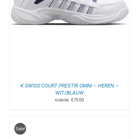
K SWISS COURT PRESTIR OMNI – HEREN –
WIT/BLAUW
Oorspronkelijke
Huidige
€
70.00
€
109.95
prijs
prijs
was:
is:
€109.95.
€70.00.
Sale!