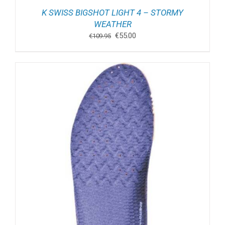
K SWISS BIGSHOT LIGHT 4 – STORMY
WEATHER
Oorspronkelijke
Huidige
€
55.00
€
109.95
prijs
prijs
was:
is:
€109.95.
€55.00.