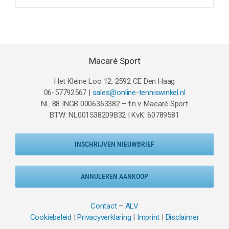
was:
is:
€139.95.
€89.95.
Macaré Sport
Het Kleine Loo 12, 2592 CE Den Haag
06-57792567 |
sales@online-tenniswinkel.nl
NL 88 INGB 0006363382 – t.n.v. Macaré Sport
BTW: NL001538209B32 | KvK: 60789581
INSCHRIJVEN NIEUWBRIEF
ANNULEREN AANKOOP
Contact
–
ALV
Cookiebeleid
|
Privacyverklaring
|
Imprint
|
Disclaimer