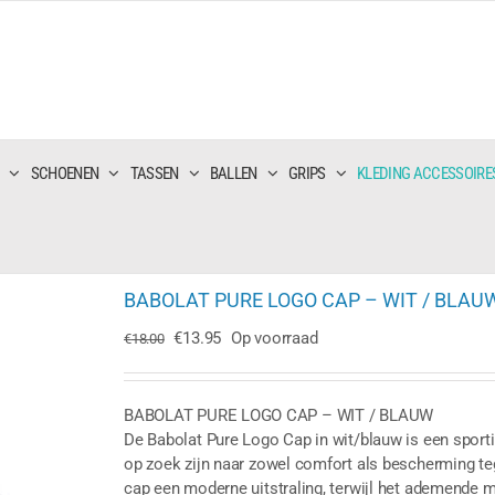
SCHOENEN
TASSEN
BALLEN
GRIPS
KLEDING ACCESSOIRE
BABOLAT PURE LOGO CAP – WIT / BLAU
Oorspronkelijke
Huidige
€
13.95
Op voorraad
€
18.00
prijs
prijs
was:
is:
€18.00.
€13.95.
BABOLAT PURE LOGO CAP – WIT / BLAUW
De Babolat Pure Logo Cap in wit/blauw is een sportie
op zoek zijn naar zowel comfort als bescherming te
cap een moderne uitstraling, terwijl het ademende ma