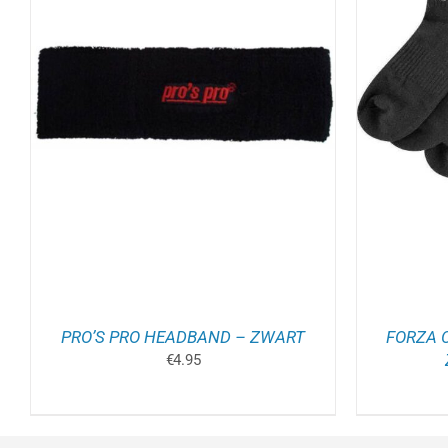
DIT
OPTIES SELECTEREN
/
DETAILS
OPT
PRODUCT
HEEFT
MEERDERE
VARIATIES.
DEZE
OPTIE
KAN
GEKOZEN
WORDEN
OP
DE
PRODUCTPAGINA
PRO’S PRO HEADBAND – ZWART
FORZA 
€
4.95