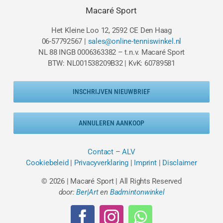
Macaré Sport
Het Kleine Loo 12, 2592 CE Den Haag
06-57792567 |
sales@online-tenniswinkel.nl
NL 88 INGB 0006363382 – t.n.v. Macaré Sport
BTW: NL001538209B32 | KvK: 60789581
INSCHRIJVEN NIEUWBRIEF
ANNULEREN AANKOOP
Contact
–
ALV
Cookiebeleid
|
Privacyverklaring
|
Imprint
|
Disclaimer
© 2026 | Macaré Sport | All Rights Reserved
door:
Ber|Art
en
Badmintonwinkel