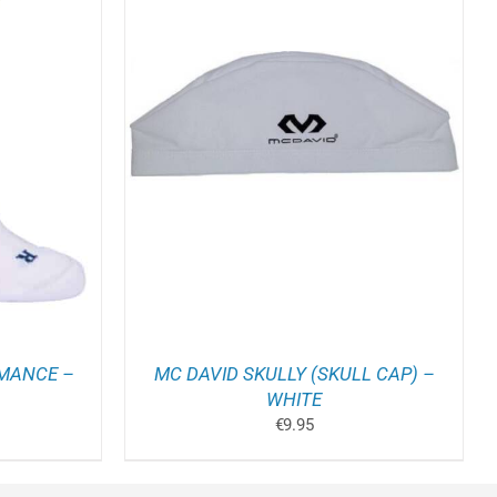
ELWAGEN
/
RMANCE –
MC DAVID SKULLY (SKULL CAP) –
WHITE
kelijke
idige
€
9.95
js
1.95.