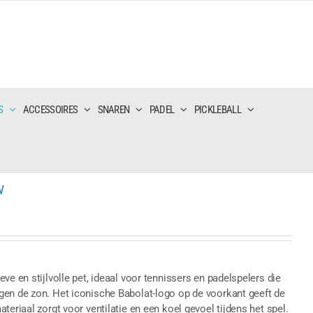
S
ACCESSOIRES
SNAREN
PADEL
PICKLEBALL
W
ve en stijlvolle pet, ideaal voor tennissers en padelspelers die
gen de zon. Het iconische Babolat-logo op de voorkant geeft de
teriaal zorgt voor ventilatie en een koel gevoel tijdens het spel.