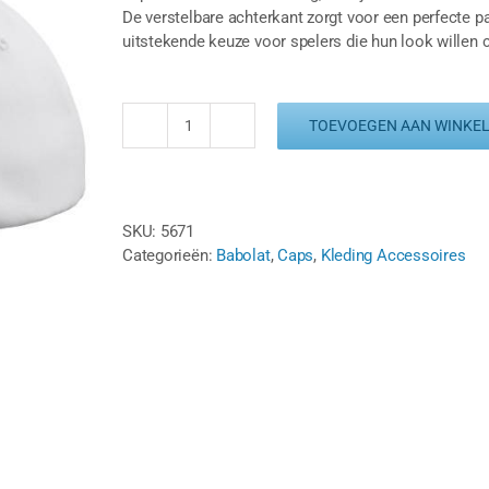
De verstelbare achterkant zorgt voor een perfecte pa
uitstekende keuze voor spelers die hun look willen 
TOEVOEGEN AAN WINKE
BABOLAT
PURE
LOGO
CAP
SKU:
5671
-
Categorieën:
Babolat
,
Caps
,
Kleding Accessoires
WIT
/
BLAUW
aantal